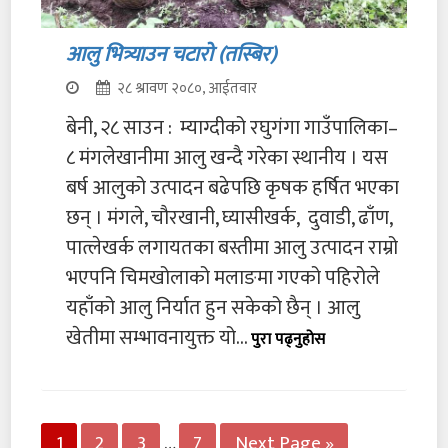
आलु भित्र्याउन चटारो (तस्बिर)
२८ श्रावण २०८०, आईतवार
बेनी, २८ साउन : म्याग्दीको रघुगंगा गाउँपालिका–
८ मंगलेखानीमा आलु खन्दै गरेका स्थानीय । यस
बर्ष आलुको उत्पादन बढेपछि कृषक हर्षित भएका
छन् । मंगले, चौरखानी, घ्यासीखर्क, दुवाडी, ढाँण,
पात्लेखर्क लगायतका बस्तीमा आलु उत्पादन राम्रो
भएपनि चिमखोलाको मलाङमा गएको पहिरोले
यहाँको आलु निर्यात हुन सकेको छैन् । आलु
खेतीमा सम्भावनायुक्त यो...
पुरा पढ्नुहोस
1
2
3
…
7
Next Page »