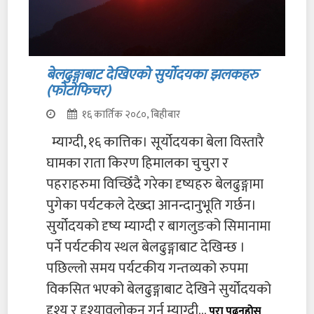
बेलढुङ्गाबाट देखिएको सुर्योदयका झलकहरु
(फोटोफिचर)
१६ कार्तिक २०८०, बिहीबार
म्याग्दी, १६ कात्तिक। सूर्योदयका बेला विस्तारै
घामका राता किरण हिमालका चुचुरा र
पहराहरुमा विच्छिँदै गरेका दृष्यहरु बेलढुङ्गामा
पुगेका पर्यटकले देख्दा आनन्दानुभूति गर्छन।
सुर्योदयको दृष्य म्याग्दी र बागलुङको सिमानामा
पर्ने पर्यटकीय स्थल बेलढुङ्गाबाट देखिन्छ ।
पछिल्लो समय पर्यटकीय गन्तव्यको रुपमा
विकसित भएको बेलढुङ्गाबाट देखिने सुर्योदयको
दृश्य र दृश्यावलोकन गर्न म्याग्दी...
पुरा पढ्नुहोस