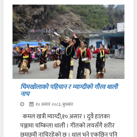
चिमखोलाको पहिचान र म्याग्दीको गौरव थाली
नाच
१० असार २०८३, बुधबार
कमल खत्री म्याग्दी,१० असार । दुवै हातका
पञ्जामा चम्किला थाली । गीतको लयसँगै शरीर
छमछमी नाचिरहेको छ । थाल भने एकछिन पनि