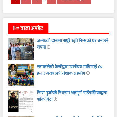
ताजा अपडेट
जन्मथलो दानामा अधुरै रह्यो निम्सको घर बनाउने
सपना
समाजसेवी केसीद्वारा ज्ञानोदय माविलाई ८०
हजार बराबरको पोशाक सहयोग
निम्स पुर्जाको निधनमा अन्नपूर्ण गाउँपालिकाद्वारा
शोक बिदा