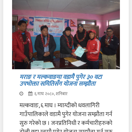
मराङ र मल्कवाङमा वडामै पुगेर ३० वटा
उपभोक्ता समितिसँग योजना सम्झौता
६ माघ २०८०, शनिबार
मल्कवाङ, ६ माघ । म्याग्दीको धवलागिरी
गाउँपालिकाले वडामै पुगेर योजना सम्झौता गर्न
सुरु गरेको छ । जनप्रतिनिधी र कर्मचारीहरुको
टोली वडा स्तरमै पुगेर योजना सम्झौता गर्न सुरु