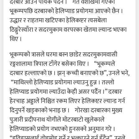
दरबार आउन पायक पर्दैन । गत वैशाखमा गएको
भूकम्पपछि दरबारको हेलिप्याड प्रयोगमा आएको छैन ।
उद्धार र राहतमा खटिएका हेलिकप्टर त्यसबेला
ठिङ्गुरेस्वाँरा र सदरमुकाम वरपरका खेतमा ल्यान्ड भएका
थिए ।
भूकम्पको त्रासले घरमा बस्न छाडेर सदरमुकामवासी
रङ्गशालामा त्रिपाल टाँगेर बसेका थिए । “भूकम्पले
दरबार हल्लाएको छ । झन् कच्ची बनाएको छ”, उनले भने,
“माथिल्लो हेलिप्याड प्रयोगमा ल्याउनु हुन्न । तल्लो
हेलिप्याड प्रयोगमा ल्याउँदा केही असर पर्दैन ।” दरबार
हेरचाह अड्डाले निश्चित रकम लिएर हेलिकप्टर ल्यान्ड गर्न
दिनुपर्ने खड्काको भनाइ छ । गोरखा दरबारका मुख्य
पुजारी प्रदीपनाथ योगीले मोटरबाटो खुलेकाले
हेलिप्याडको प्रयोग नभएको हुनसक्ने अनुमान गरे ।
“इतिहासलाई तोडमोड गर्ने र भत्काउने गर्नु हुँदैन”, उनले