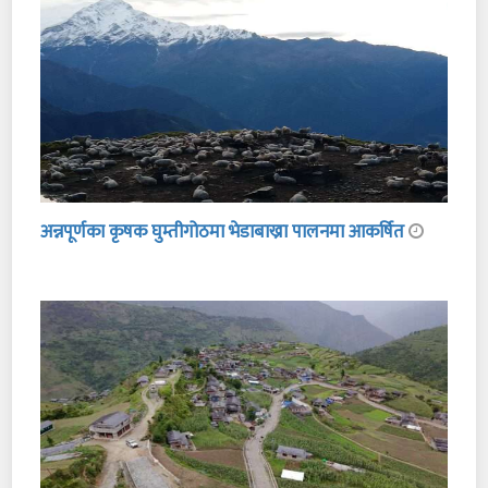
अन्नपूर्णका कृषक घुम्तीगोठमा भेडाबाख्रा पालनमा आकर्षित