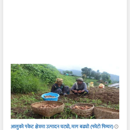
आलुको पकेट क्षेत्रमा उत्पादन घट्यो, माग बढ्यो (फोटो फिचर)