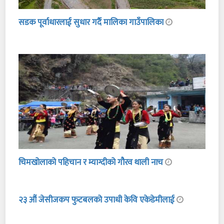
सडक पूर्वाधारलाई सुधार गर्दै मालिका गाउँपालिका
चिमखोलाको पहिचान र म्याग्दीको गौरव थाली नाच
२३ औं जेसीजकप फुटबलको उपाधी केवि एकेडेमीलाई