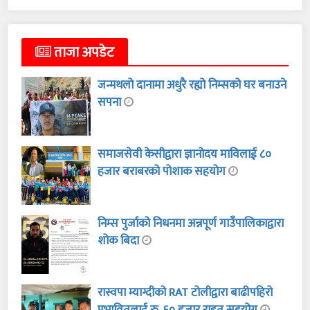
ताजा अपडेट
जन्मथलो दानामा अधुरै रह्यो निम्सको घर बनाउने
सपना
समाजसेवी केसीद्वारा ज्ञानोदय माविलाई ८०
हजार बराबरको पोशाक सहयोग
निम्स पुर्जाको निधनमा अन्नपूर्ण गाउँपालिकाद्वारा
शोक बिदा
रास्वपा म्याग्दीको RAT टोलीद्वारा बाढीपहिरो
प्रभावितलाई रु. ६० हजार राहत सहयोग