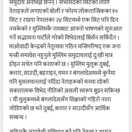
समुदाय अनभिज्ञ छैनन् । सभासदको सिटको लागि
नेताहरूले लगाएको बोली र फोरम लोकतान्त्रिकका १०
सिट र राप्रपा नेपालका २४ सिटमध्ये एक सिट पनि दिन
नसकेको र मुस्लिमकै नामबाट आफ्नो भाषणको सुरुआत
गर्ने सद्भावना पार्टीले गरेको विभेदलाई बिर्सन सकिँदैन ।
माओवादी केन्द्रको नेतृत्वमा गठिन मन्त्रिपरिषद् एक जना
मन्त्री समावेश नहुनुले मुस्लिम समुदायलाई दु:खी मात्र
होइन सचेत पनि बनाएको छ । मुस्लिम मुलुक दुबई,
कतार, साउदी, बहराइन, यमन र बंगलादेशमध्ये कुनैमा
पनि मुसलमानलाई नदिँदा नेताहरूको मनमा रहेको
सकारात्मक विभेद नीतिको असली स्वरूप बुझ्न सकिन्छ
। यी मुलुकमध्ये बंगलादेशसँग शिक्षाको गहिरो नाता
जोडिएको छ भने दुबई, कतार र साउदीसँग आर्थिक
सम्बन्ध ।
जतिसुकै समावेशी संविधान बने पनि नेतृत्व र शासन