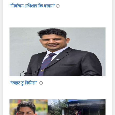
“निर्वाचन अभिशाप कि वरदान”
“फाइट टु फिनिस”