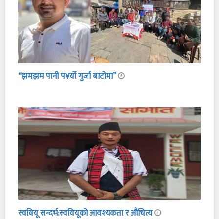
“झमझम पानी प¥र्यो गुर्जा बाटोमा”
स्ववियू सन्दर्भ:स्ववियूको आवश्यकता र औचित्य