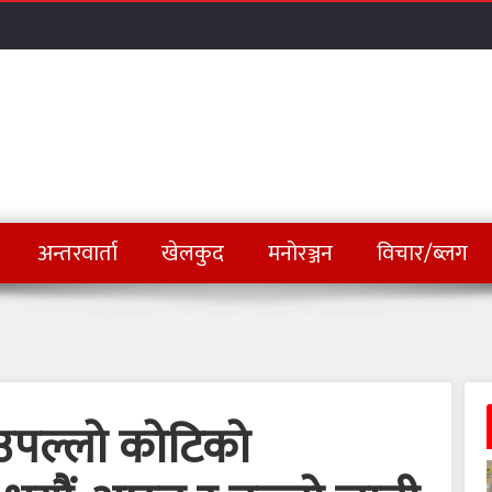
अन्तरवार्ता
खेलकुद
मनोरञ्जन
विचार/ब्लग
 उपल्लो कोटिको