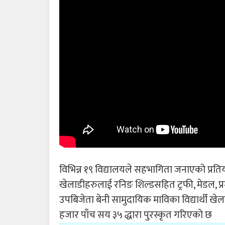
विभिन्न १९ विद्यालयले सहभागिता जनाएको प्रतिय
खेलाडीहरुलाई रनिङ शिल्डसहित ट्रफी, मेडल, प
उपबिजेता बेनी सामुदायिक माविका विद्यार्थी खेल
हजार पाँच सय ३५ द्धारा पुरस्कृत गरिएको छ