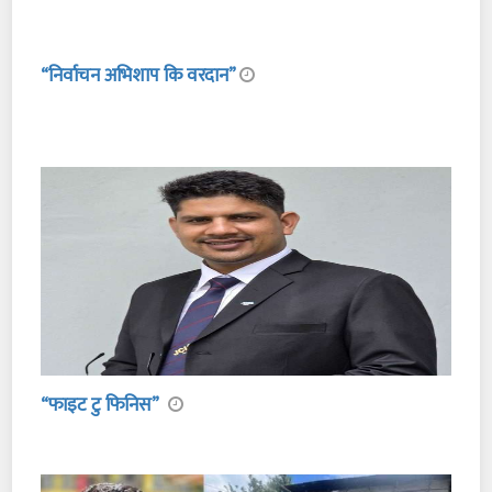
“निर्वाचन अभिशाप कि वरदान”
“फाइट टु फिनिस”