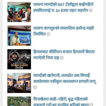
रास्वपा म्याग्दीको RAT टोलीद्वारा बाढीपहिरो
प्रभावितलाई रु. ६० हजार राहत सहयोग
रास्वपा बागलुङको सभापतिमा ढालेन्द्र माझी
निर्वाचित
हिमालबाट कीर्तिमान बनाएर हिमालमै बिलाए
म्याग्देली निम्स दाइ
म्याग्दीको खानेपानी, जलस्रोत तथा सिचाइँ
कार्यालयमा एकीकृत व्यवस्थापन प्रणाली लागू
चिनाखेतमा बाढी–पहिरो, बृद्ध महिलाको
साहसले टर्यो थप मानविय क्षतिको खतरा