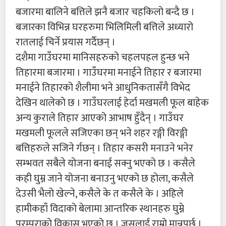
बजारमा बालिने बत्तिले झनै बजार चहकिलो बन्दै छ ।
बजारका विभिन्न घरहरुमा भिलिमिली बत्तिले अध्यारो
रातलाई चिर्ने प्रयास गर्दैछन् ।
दशैमा गाउँघरमा मानिसहरुको चहलपहल हुन्छ भने
तिहारमा बजारमा । गाउँघरमा मनाईने तिहार र बजारमा
मनाईने तिहारको शैलीमा भने आधुनिकतासँगै विभेद
देखिन थालेको छ । गाउँघरलाई हेर्दा मखमली फूल बाहेक
अन्य कुराले तिहार आएको आभाष हुँदैन् । गाउँघर
मखमली फूलले सजिएका छन् भने शहर रङ्गी विरङ्गी
बत्तिहरुले सजिने र्गछन् । तिहार कसरी मनाउने भनेर
सम्भवत सबैले योजना बनाई सक्नु भएको छ । कसैले
कही घुम्न जाने योजना बनाउनु भएको छ होला, कसैले
देउसी भैलो खेल्ने, कसैले के त कसैले के । अहिले
हामीकहाँ विदाको बेलामा आन्तरिक स्थानहरु घुम्ने
परम्पराको विकास भएको छ । जसलाई राम्रो मान्नुपर्छ ।