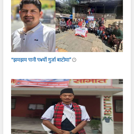
“झमझम पानी प¥र्यो गुर्जा बाटोमा”