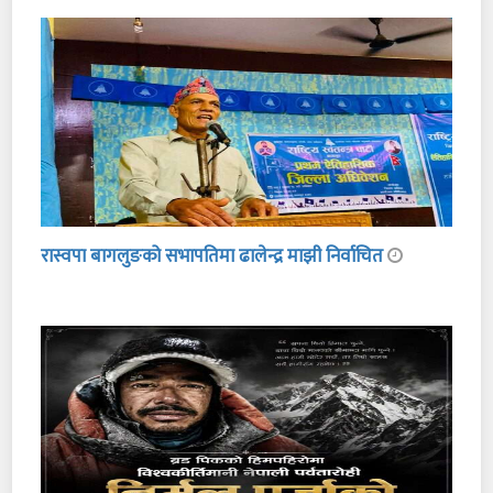
रास्वपा बागलुङको सभापतिमा ढालेन्द्र माझी निर्वाचित