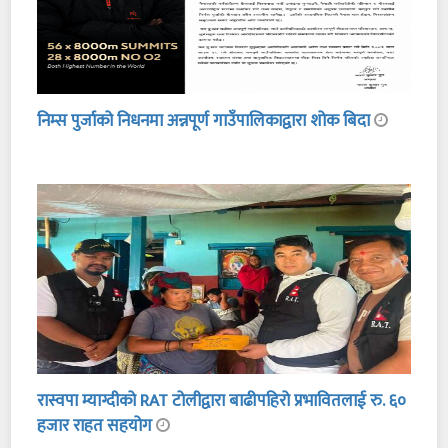
निम्स पुर्जाको निधनमा अन्नपूर्ण गाउँपालिकाद्वारा शोक बिदा
रास्वपा म्याग्दीको RAT टोलीद्वारा बाढीपहिरो प्रभावितलाई रु. ६०
हजार राहत सहयोग