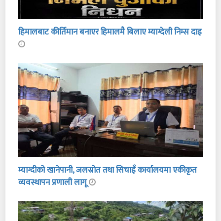
हिमालबाट कीर्तिमान बनाएर हिमालमै बिलाए म्याग्देली निम्स दाइ
म्याग्दीको खानेपानी, जलस्रोत तथा सिचाइँ कार्यालयमा एकीकृत
व्यवस्थापन प्रणाली लागू