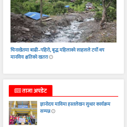
चिनाखेतमा बाढी–पहिरो, बृद्ध महिलाको साहसले टर्यो थप
मानविय क्षतिको खतरा
ताजा अपडेट
ज्ञानोदय माविमा हस्तलेखन सुधार कार्यक्रम
सम्पन्न