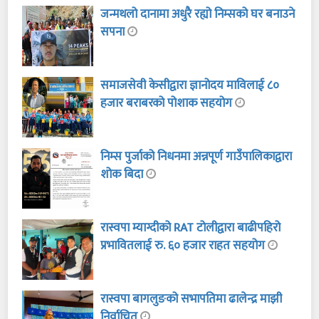
जन्मथलो दानामा अधुरै रह्यो निम्सको घर बनाउने
सपना
समाजसेवी केसीद्वारा ज्ञानोदय माविलाई ८०
हजार बराबरको पोशाक सहयोग
निम्स पुर्जाको निधनमा अन्नपूर्ण गाउँपालिकाद्वारा
शोक बिदा
रास्वपा म्याग्दीको RAT टोलीद्वारा बाढीपहिरो
प्रभावितलाई रु. ६० हजार राहत सहयोग
रास्वपा बागलुङको सभापतिमा ढालेन्द्र माझी
निर्वाचित