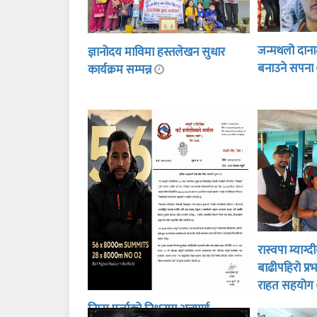
जन्मथलो दानाम
ज्ञानोदय माविमा हस्तलेखन सुधार
बनाउने सपना
कार्यक्रम सम्पन्न
रास्वपा म्याग्
बाढीपहिरो प्
राहत सहयोग
निम्स पुर्जाको निधनमा अन्नपूर्ण