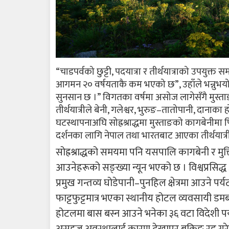
“चाडपर्वको छुट्टी, पदयात्रा र तीर्थयात्राको उपयुक
आगमन २० वर्षयताकै कम भएको छ”, उहाँले भन्नुभयो
सुनसान छ ।” विगतका वर्षमा असोज लागेसँगै मुस्ता
तीर्थयात्रीले बेनी, गलेश्वर, भुरुङ–तातोपानी, दानाका
घटस्थापनाअघि सोह्रश्राद्धमा मुस्ताङको कागबेनीमा पि
दर्शनका लागि नेपाल तथा भारतबाट आएका तीर्थयात्रीक
सोह्रश्राद्धको समयमा पनि यसपालि कागबेनी र मुक्
आउनेहरूको सङ्ख्या न्यून भएको छ । विश्वप्रसिद्ध अ
प्रमुख गन्तव्य घोडेपानी–पुनहिल क्षेत्रमा आउने प
फाट्टफुट्टमात्र भएका स्थानीय होटल व्यवसायी डमब
होटलमा बास बस्न आउने भनेका ३६ वटा विदेशी प