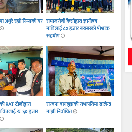
ा अधुरै रह्यो निम्सको घर
समाजसेवी केसीद्वारा ज्ञानोदय
माविलाई ८० हजार बराबरको पोशाक
सहयोग
दीको RAT टोलीद्वारा
रास्वपा बागलुङको सभापतिमा ढालेन्द्र
रभावितलाई रु. ६० हजार
माझी निर्वाचित