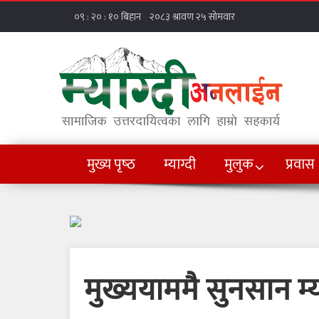
मुख्य पृष्‍ठ
म्याग्दी
मुलुक
प्रवास
मुख्ययाममै सुनसान म्