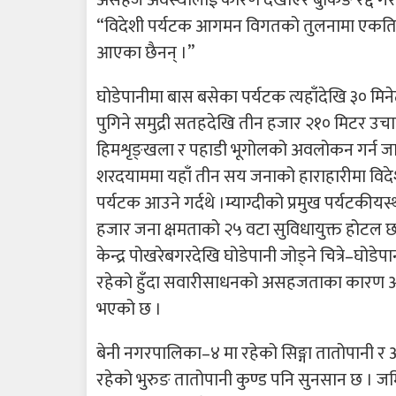
असहज अवस्थालाई कारण देखाएर बुकिङ रद्द गरेका 
“विदेशी पर्यटक आगमन विगतको तुलनामा एकतिहा
आएका छैनन् ।”
घोडेपानीमा बास बसेका पर्यटक त्यहाँदेखि ३० मिन
पुगिने समुद्री सतहदेखि तीन हजार २१० मिटर उचाइ
हिमशृङ्खला र पहाडी भूगोलको अवलोकन गर्न जा
शरदयाममा यहाँ तीन सय जनाको हाराहारीमा विदेशी 
पर्यटक आउने गर्दथे ।म्याग्दीको प्रमुख पर्यटकी
हजार जना क्षमताको २५ वटा सुविधायुक्त होटल छन
केन्द्र पोखरेबगरदेखि घोडेपानी जोड्ने चित्रे–घोडे
रहेको हुँदा सवारीसाधनको असहजताका कारण आ
भएको छ ।
बेनी नगरपालिका–४ मा रहेको सिङ्गा तातोपानी र अ
रहेको भुरुङ तातोपानी कुण्ड पनि सुनसान छ । जम