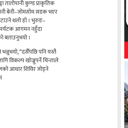
ा तातोपानी कुण्ड प्राकृतिक
पानी बेनी–जोमसोम सडक भएर
टाउने थलो हो । भुरुङ–
पर्यटक आगमन नहुँदा
को बताउनुभयो ।
्नुभयो, “दसैँपछि पनि यस्तै
ि विकल्प खोज्नुपर्ने चिन्ताले
मालको आधार शिविर जोड्ने
सस