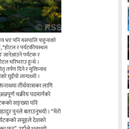
्त समय भए पनि यसपालि पाहुनाको
, “होटल र पर्यटकीयस्थल
ङ जानेआउने पर्यटक र
 होटल भरिभराउ हुन्थे ।
तृ तर्पण दिने र मुक्तिनाथ
ो घुइँचो लाग्दथ्यो ।
तिनाथमा तीर्थयात्राका लागि
न्नपूर्ण चक्रीय पदमार्गको
र्यटकको सङ्ख्या पनि
हादुर पुनले बताउनुभयो । “मेरो
र्यटकको समूहले देशको