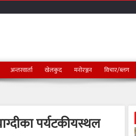
अन्तरवार्ता
खेलकुद
मनोरञ्जन
विचार/ब्लग
याग्दीका पर्यटकीयस्थल