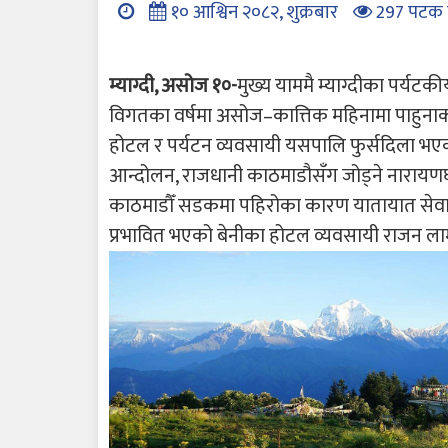
१० आश्विन २०८२, शुक्रबार
297 पटक 
म्याग्दी, असोज १०-
मुख्य याममै म्याग्दीका पर्यट
विगतका वर्षमा असोज–कात्तिक महिनामा पाहुनाको 
होटल र पर्यटन व्यवसायी यसपालि फुर्सदिला भएका
आन्दोलन, राजधानी काठमाडौसँग जोड्ने नारायणघा
काठमाडौँ सडकमा पहिरोका कारण यातायात सेवा अव
प्रभावित भएको बेनीका होटल व्यवसायी राजन ला