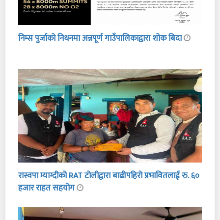
निम्स पुर्जाको निधनमा अन्नपूर्ण गाउँपालिकाद्वारा शोक बिदा
रास्वपा म्याग्दीको RAT टोलीद्वारा बाढीपहिरो प्रभावितलाई रु. ६०
हजार राहत सहयोग