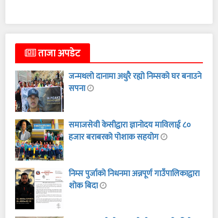
ताजा अपडेट
जन्मथलो दानामा अधुरै रह्यो निम्सको घर बनाउने
सपना
समाजसेवी केसीद्वारा ज्ञानोदय माविलाई ८०
हजार बराबरको पोशाक सहयोग
निम्स पुर्जाको निधनमा अन्नपूर्ण गाउँपालिकाद्वारा
शोक बिदा