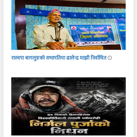
रास्वपा बागलुङको सभापतिमा ढालेन्द्र माझी निर्वाचित