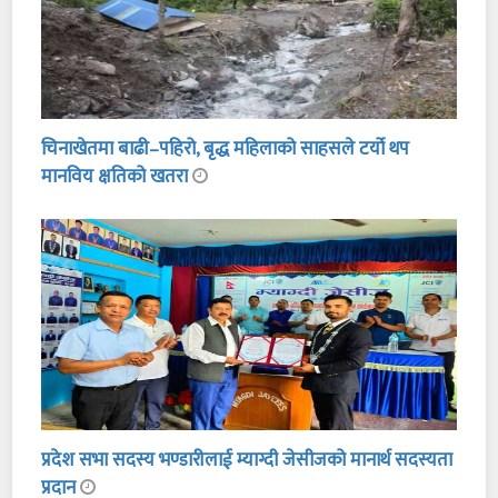
चिनाखेतमा बाढी–पहिरो, बृद्ध महिलाको साहसले टर्यो थप
मानविय क्षतिको खतरा
प्रदेश सभा सदस्य भण्डारीलाई म्याग्दी जेसीजको मानार्थ सदस्यता
प्रदान