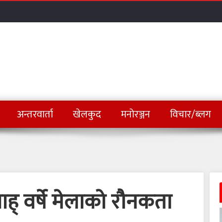
अन्तरवार्ता
खेलकुद
मनोरञ्जन
विचार/ब्लग
ह् वर्षे मेलाको रौनकता