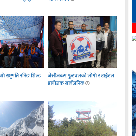
ो राष्ट्रपति रनिङ शिल्ड
जेसीजकप फुटवलको लोगो र टाईटल
प्रायोजक सार्वजनिक