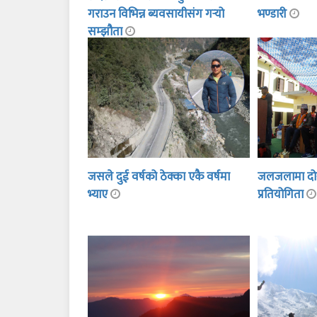
गराउन विभिन्न ब्यवसायीसंग गर्‍यो
भण्डारी
सम्झौता
जसले दुई वर्षको ठेक्का एकै वर्षमा
जलजलामा दोस्र
भ्याए
प्रतियोगिता