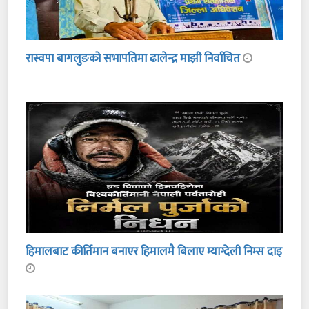
रास्वपा बागलुङको सभापतिमा ढालेन्द्र माझी निर्वाचित
हिमालबाट कीर्तिमान बनाएर हिमालमै बिलाए म्याग्देली निम्स दाइ