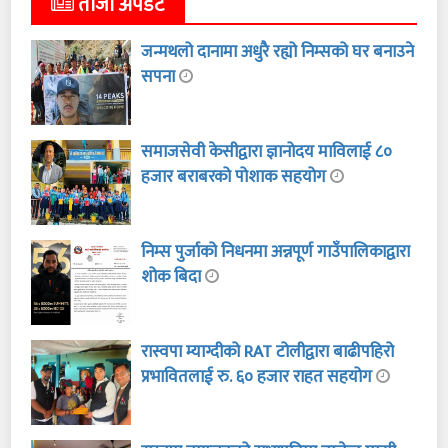
ताजा अपडेट
जन्मथलो दानामा अधुरै रह्यो निम्सको घर बनाउने
सपना
समाजसेवी केसीद्वारा ज्ञानोदय माविलाई ८०
हजार बराबरको पोशाक सहयोग
निम्स पुर्जाको निधनमा अन्नपूर्ण गाउँपालिकाद्वारा
शोक बिदा
रास्वपा म्याग्दीको RAT टोलीद्वारा बाढीपहिरो
प्रभावितलाई रु. ६० हजार राहत सहयोग