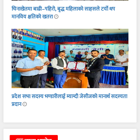
चिनाखेतमा बाढी–पहिरो, बृद्ध महिलाको साहसले टर्यो थप
मानविय क्षतिको खतरा
प्रदेश सभा सदस्य भण्डारीलाई म्याग्दी जेसीजको मानार्थ सदस्यता
प्रदान