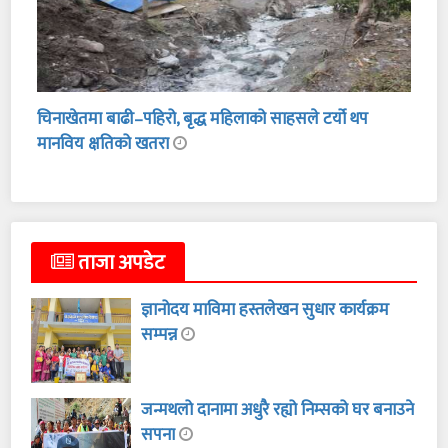
चिनाखेतमा बाढी–पहिरो, बृद्ध महिलाको साहसले टर्यो थप
मानविय क्षतिको खतरा
ताजा अपडेट
ज्ञानोदय माविमा हस्तलेखन सुधार कार्यक्रम
सम्पन्न
जन्मथलो दानामा अधुरै रह्यो निम्सको घर बनाउने
सपना