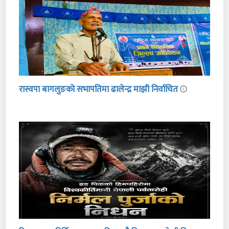
रास्वपा बागलुङको सभापतिमा ढालेन्द्र माझी निर्वाचित