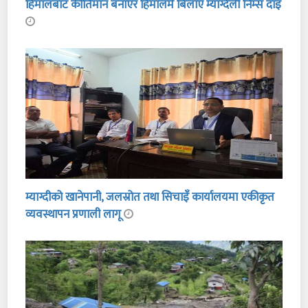
हिमालबाट कीर्तिमान बनाएर हिमालमै बिलाए म्याग्देली निम्स दाइ
म्याग्दीको खानेपानी, जलस्रोत तथा सिचाइँ कार्यालयमा एकीकृत
व्यवस्थापन प्रणाली लागू