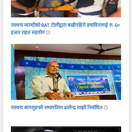
रास्वपा म्याग्दीको RAT टोलीद्वारा बाढीपहिरो प्रभावितलाई रु. ६०
हजार राहत सहयोग
रास्वपा बागलुङको सभापतिमा ढालेन्द्र माझी निर्वाचित