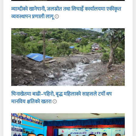
म्याग्दीको खानेपानी, जलस्रोत तथा सिचाइँ कार्यालयमा एकीकृत
व्यवस्थापन प्रणाली लागू
चिनाखेतमा बाढी–पहिरो, बृद्ध महिलाको साहसले टर्यो थप
मानविय क्षतिको खतरा