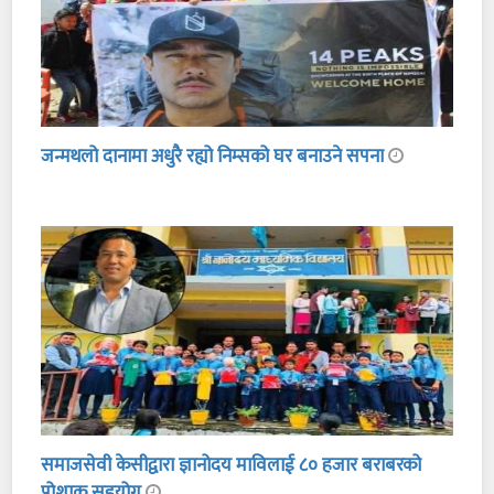
जन्मथलो दानामा अधुरै रह्यो निम्सको घर बनाउने सपना
समाजसेवी केसीद्वारा ज्ञानोदय माविलाई ८० हजार बराबरको
पोशाक सहयोग