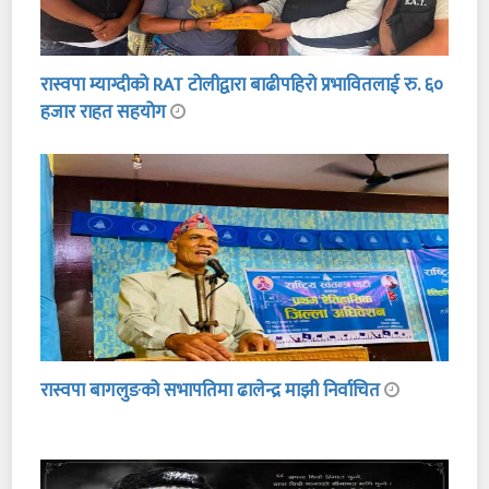
रास्वपा म्याग्दीको RAT टोलीद्वारा बाढीपहिरो प्रभावितलाई रु. ६०
हजार राहत सहयोग
रास्वपा बागलुङको सभापतिमा ढालेन्द्र माझी निर्वाचित