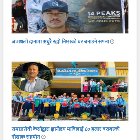
जन्मथलो दानामा अधुरै रह्यो निम्सको घर बनाउने सपना
समाजसेवी केसीद्वारा ज्ञानोदय माविलाई ८० हजार बराबरको
पोशाक सहयोग