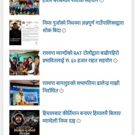
हजार बराबरको पोशाक सहयोग
निम्स पुर्जाको निधनमा अन्नपूर्ण गाउँपालिकाद्वारा
शोक बिदा
रास्वपा म्याग्दीको RAT टोलीद्वारा बाढीपहिरो
प्रभावितलाई रु. ६० हजार राहत सहयोग
रास्वपा बागलुङको सभापतिमा ढालेन्द्र माझी
निर्वाचित
हिमालबाट कीर्तिमान बनाएर हिमालमै बिलाए
म्याग्देली निम्स दाइ