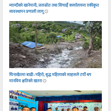
म्याग्दीको खानेपानी, जलस्रोत तथा सिचाइँ कार्यालयमा एकीकृत
व्यवस्थापन प्रणाली लागू
चिनाखेतमा बाढी–पहिरो, बृद्ध महिलाको साहसले टर्यो थप
मानविय क्षतिको खतरा