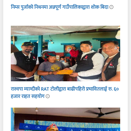
निम्स पुर्जाको निधनमा अन्नपूर्ण गाउँपालिकाद्वारा शोक बिदा
रास्वपा म्याग्दीको RAT टोलीद्वारा बाढीपहिरो प्रभावितलाई रु. ६०
हजार राहत सहयोग