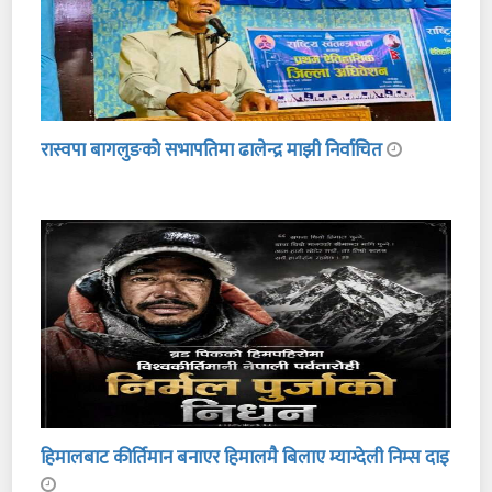
रास्वपा बागलुङको सभापतिमा ढालेन्द्र माझी निर्वाचित
हिमालबाट कीर्तिमान बनाएर हिमालमै बिलाए म्याग्देली निम्स दाइ