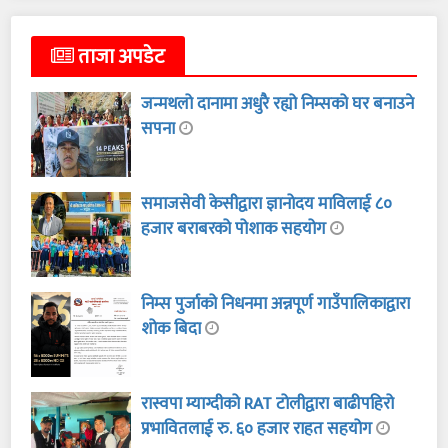
ताजा अपडेट
जन्मथलो दानामा अधुरै रह्यो निम्सको घर बनाउने
सपना
समाजसेवी केसीद्वारा ज्ञानोदय माविलाई ८०
हजार बराबरको पोशाक सहयोग
निम्स पुर्जाको निधनमा अन्नपूर्ण गाउँपालिकाद्वारा
शोक बिदा
रास्वपा म्याग्दीको RAT टोलीद्वारा बाढीपहिरो
प्रभावितलाई रु. ६० हजार राहत सहयोग