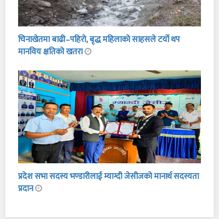
चिनाखेतमा बाढी–पहिरो, बृद्ध महिलाको साहसले टर्यो थप
मानविय क्षतिको खतरा
प्रदेश सभा सदस्य भण्डारीलाई म्याग्दी जेसीजको मानार्थ सदस्यता
प्रदान