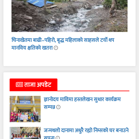
चिनाखेतमा बाढी–पहिरो, बृद्ध महिलाको साहसले टर्यो थप
मानविय क्षतिको खतरा
ताजा अपडेट
ज्ञानोदय माविमा हस्तलेखन सुधार कार्यक्रम
सम्पन्न
जन्मथलो दानामा अधुरै रह्यो निम्सको घर बनाउने
सपना