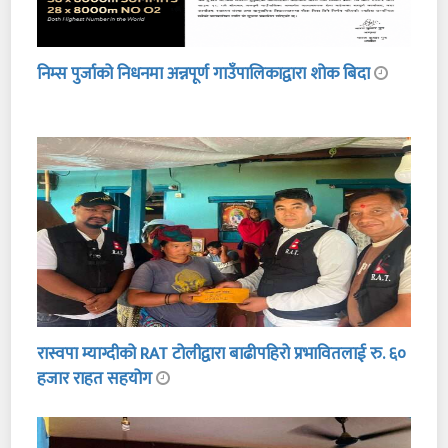
निम्स पुर्जाको निधनमा अन्नपूर्ण गाउँपालिकाद्वारा शोक बिदा
रास्वपा म्याग्दीको RAT टोलीद्वारा बाढीपहिरो प्रभावितलाई रु. ६०
हजार राहत सहयोग