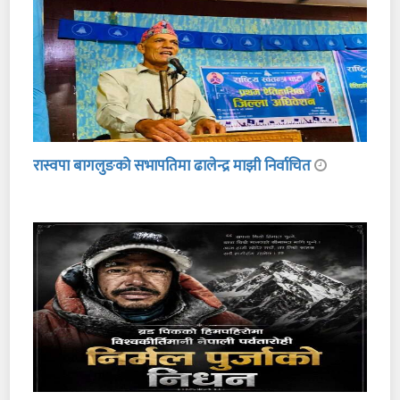
रास्वपा बागलुङको सभापतिमा ढालेन्द्र माझी निर्वाचित