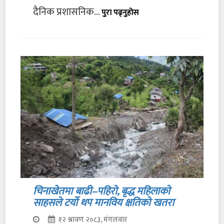
दैनिक प्रशासनिक...
पुरा पढ्नुहोस
चिनाखेतमा बाढी–पहिरो, बृद्ध महिलाको
साहसले टर्यो थप मानविय क्षतिको खतरा
१२ श्रावण २०८३, मंगलवार