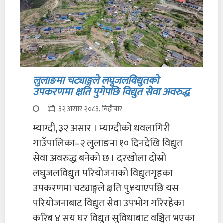
लुलाङमा चट्याङ्गले लघुजलविद्युतको
उपकरणमा क्षति पुगेपछि विद्युत सेवा अवरुद्ध
३२ असार २०८३, बिहीबार
म्याग्दी, ३२ असार । म्याग्दीको धवलागिरी
गाउँपालिका–२ लुलाङमा १० दिनदेखि विद्युत
सेवा अवरुद्ध बनेको छ । दरखोला दोस्रो
लघुजलविद्युत परियोजनाको विद्युतगृहका
उपकरणमा चट्याङ्गले क्षति पु¥याएपछि यस
परियोजनाबाट विद्युत सेवा उपभोग गरिरहेका
करिब ४ सय घर विद्युत सुविधाबाट वञ्चित भएका