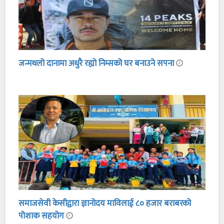
जन्मथलो दानामा अधुरै रह्यो निम्सको घर बनाउने सपना
समाजसेवी केसीद्वारा ज्ञानोदय माविलाई ८० हजार बराबरको
पोशाक सहयोग