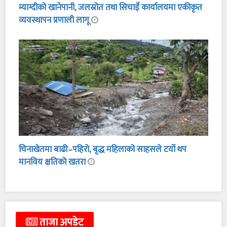
म्याग्दीको खानेपानी, जलस्रोत तथा सिचाइँ कार्यालयमा एकीकृत
व्यवस्थापन प्रणाली लागू
चिनाखेतमा बाढी–पहिरो, बृद्ध महिलाको साहसले टर्यो थप
मानविय क्षतिको खतरा
ताजा अपडेट