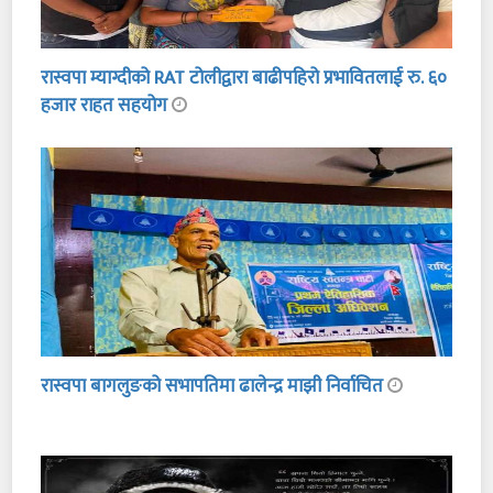
रास्वपा म्याग्दीको RAT टोलीद्वारा बाढीपहिरो प्रभावितलाई रु. ६०
हजार राहत सहयोग
रास्वपा बागलुङको सभापतिमा ढालेन्द्र माझी निर्वाचित