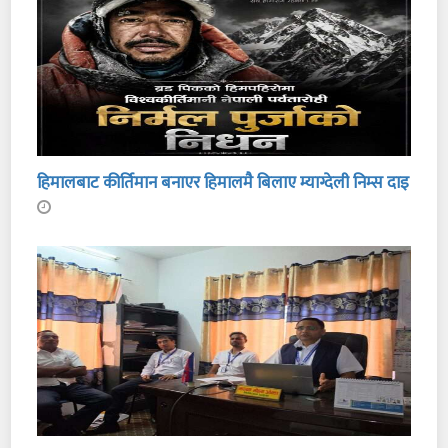
हिमालबाट कीर्तिमान बनाएर हिमालमै बिलाए म्याग्देली निम्स दाइ