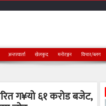
अन्तरवार्ता
खेलकुद
मनोरञ्जन
विचार/ब्लग
े पारित ग¥यो ६१ करोड बजेट,