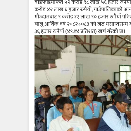
बाँडफाँडमार्फत ५२ करोड ९८ लाख ५६ हजार रुपैयाँ
करोड ४२ लाख ६ हजार रुपैयाँ, गाउँपालिकाको आन
मौज्दातबाट ९ करोड १२ लाख ९० हजार रुपैयाँ परिच
चालु आर्थिक वर्ष २०८२÷०८३ को जेठ मसान्तसम्म
३६ हजार रुपैयाँ (४९.१४ प्रतिशत) खर्च गरेको छ।