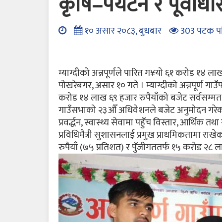
कृषि–पर्यटन र पूर्वाध
१० असार २०८३, बुधबार
303 पटक प
म्याग्दीको अन्नपूर्णले पारित ग¥यो ६१ करोड १४ ला
पोखरेबगर, असार १० गते । म्याग्दीको अन्नपूर्ण 
करोड १४ लाख ६९ हजार रुपैयाँको बजेट सर्वसम्मत 
गाउँसभाको २३औँ अधिवेशनले बजेट अनुमोदन गरेको 
प्रवर्द्धन, स्वास्थ्य सेवामा पहुँच विस्तार, आर्थिक
प्रविधिमैत्री सुशासनलाई प्रमुख प्राथमिकतामा र
रुपैयाँ (७५ प्रतिशत) र पुँजीगततर्फ १५ करोड २८