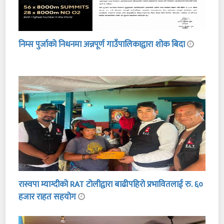
निम्स पुर्जाको निधनमा अन्नपूर्ण गाउँपालिकाद्वारा शोक बिदा
रास्वपा म्याग्दीको RAT टोलीद्वारा बाढीपहिरो प्रभावितलाई रु. ६०
हजार राहत सहयोग