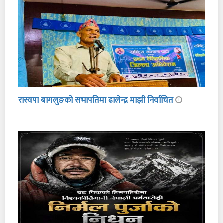
रास्वपा बागलुङको सभापतिमा ढालेन्द्र माझी निर्वाचित