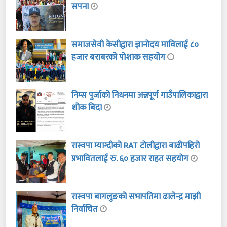
सपना
समाजसेवी केसीद्वारा ज्ञानोदय माविलाई ८०
हजार बराबरको पोशाक सहयोग
निम्स पुर्जाको निधनमा अन्नपूर्ण गाउँपालिकाद्वारा
शोक बिदा
रास्वपा म्याग्दीको RAT टोलीद्वारा बाढीपहिरो
प्रभावितलाई रु. ६० हजार राहत सहयोग
रास्वपा बागलुङको सभापतिमा ढालेन्द्र माझी
निर्वाचित