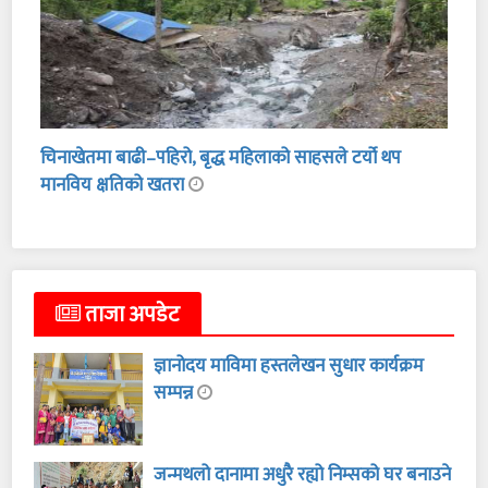
चिनाखेतमा बाढी–पहिरो, बृद्ध महिलाको साहसले टर्यो थप
मानविय क्षतिको खतरा
ताजा अपडेट
ज्ञानोदय माविमा हस्तलेखन सुधार कार्यक्रम
सम्पन्न
जन्मथलो दानामा अधुरै रह्यो निम्सको घर बनाउने