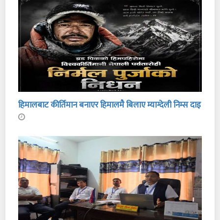
हिमालबाट कीर्तिमान बनाएर हिमालमै बिलाए म्याग्देली निम्स दाइ