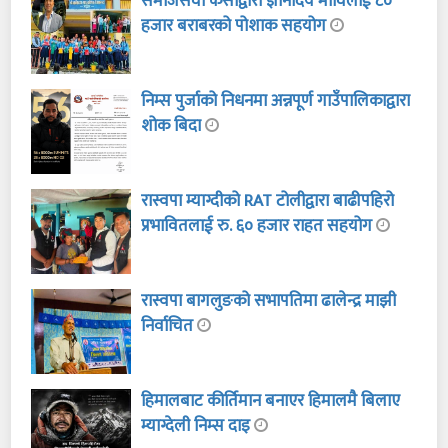
समाजसेवी केसीद्वारा ज्ञानोदय माविलाई ८०
हजार बराबरको पोशाक सहयोग
निम्स पुर्जाको निधनमा अन्नपूर्ण गाउँपालिकाद्वारा
शोक बिदा
रास्वपा म्याग्दीको RAT टोलीद्वारा बाढीपहिरो
प्रभावितलाई रु. ६० हजार राहत सहयोग
रास्वपा बागलुङको सभापतिमा ढालेन्द्र माझी
निर्वाचित
हिमालबाट कीर्तिमान बनाएर हिमालमै बिलाए
म्याग्देली निम्स दाइ