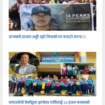
जन्मथलो दानामा अधुरै रह्यो निम्सको घर बनाउने सपना
समाजसेवी केसीद्वारा ज्ञानोदय माविलाई ८० हजार बराबरको