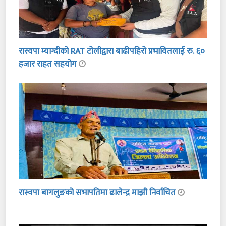
रास्वपा म्याग्दीको RAT टोलीद्वारा बाढीपहिरो प्रभावितलाई रु. ६०
हजार राहत सहयोग
रास्वपा बागलुङको सभापतिमा ढालेन्द्र माझी निर्वाचित