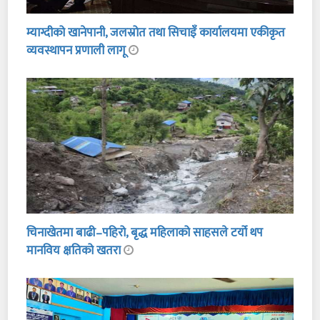
म्याग्दीको खानेपानी, जलस्रोत तथा सिचाइँ कार्यालयमा एकीकृत
व्यवस्थापन प्रणाली लागू
चिनाखेतमा बाढी–पहिरो, बृद्ध महिलाको साहसले टर्यो थप
मानविय क्षतिको खतरा