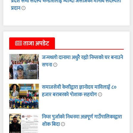
प्रदेश सभा सदस्य भण्डारीलाई म्याग्दी जेसीजको मानार्थ सदस्यता
प्रदान
ताजा अपडेट
जन्मथलो दानामा अधुरै रह्यो निम्सको घर बनाउने
सपना
समाजसेवी केसीद्वारा ज्ञानोदय माविलाई ८०
हजार बराबरको पोशाक सहयोग
निम्स पुर्जाको निधनमा अन्नपूर्ण गाउँपालिकाद्वारा
शोक बिदा