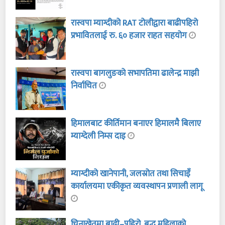
रास्वपा म्याग्दीको RAT टोलीद्वारा बाढीपहिरो
प्रभावितलाई रु. ६० हजार राहत सहयोग
रास्वपा बागलुङको सभापतिमा ढालेन्द्र माझी
निर्वाचित
हिमालबाट कीर्तिमान बनाएर हिमालमै बिलाए
म्याग्देली निम्स दाइ
म्याग्दीको खानेपानी, जलस्रोत तथा सिचाइँ
कार्यालयमा एकीकृत व्यवस्थापन प्रणाली लागू
चिनाखेतमा बाढी–पहिरो, बृद्ध महिलाको