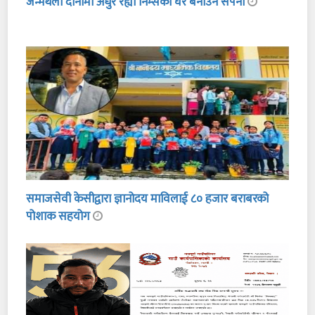
जन्मथलो दानामा अधुरै रह्यो निम्सको घर बनाउने सपना
समाजसेवी केसीद्वारा ज्ञानोदय माविलाई ८० हजार बराबरको
पोशाक सहयोग