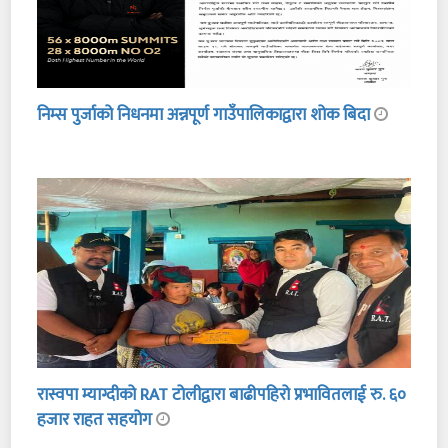
निम्स पुर्जाको निधनमा अन्नपूर्ण गाउँपालिकाद्वारा शोक बिदा
रास्वपा म्याग्दीको RAT टोलीद्वारा बाढीपहिरो प्रभावितलाई रु. ६०
हजार राहत सहयोग