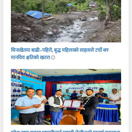
चिनाखेतमा बाढी–पहिरो, बृद्ध महिलाको साहसले टर्यो थप
मानविय क्षतिको खतरा