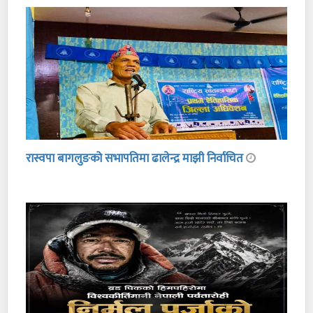
रास्वपा बागलुङको सभापतिमा ढालेन्द्र माझी निर्वाचित