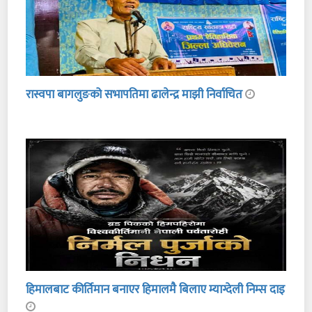
रास्वपा बागलुङको सभापतिमा ढालेन्द्र माझी निर्वाचित
हिमालबाट कीर्तिमान बनाएर हिमालमै बिलाए म्याग्देली निम्स दाइ