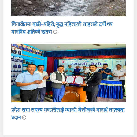
चिनाखेतमा बाढी–पहिरो, बृद्ध महिलाको साहसले टर्यो थप
मानविय क्षतिको खतरा
प्रदेश सभा सदस्य भण्डारीलाई म्याग्दी जेसीजको मानार्थ सदस्यता
प्रदान