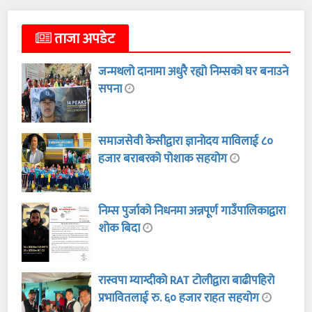
ताजा अपडेट
जन्मथलो दानामा अधुरै रह्यो निम्सको घर बनाउने
सपना
समाजसेवी केसीद्वारा ज्ञानोदय माविलाई ८०
हजार बराबरको पोशाक सहयोग
निम्स पुर्जाको निधनमा अन्नपूर्ण गाउँपालिकाद्वारा
शोक बिदा
रास्वपा म्याग्दीको RAT टोलीद्वारा बाढीपहिरो
प्रभावितलाई रु. ६० हजार राहत सहयोग