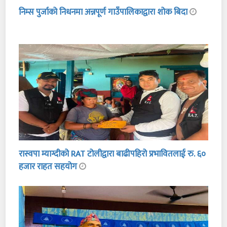
निम्स पुर्जाको निधनमा अन्नपूर्ण गाउँपालिकाद्वारा शोक बिदा
रास्वपा म्याग्दीको RAT टोलीद्वारा बाढीपहिरो प्रभावितलाई रु. ६०
हजार राहत सहयोग