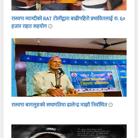
रास्वपा म्याग्दीको RAT टोलीद्वारा बाढीपहिरो प्रभावितलाई रु. ६०
हजार राहत सहयोग
रास्वपा बागलुङको सभापतिमा ढालेन्द्र माझी निर्वाचित