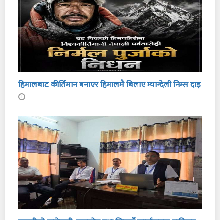
हिमालबाट कीर्तिमान बनाएर हिमालमै बिलाए म्याग्देली निम्स दाइ