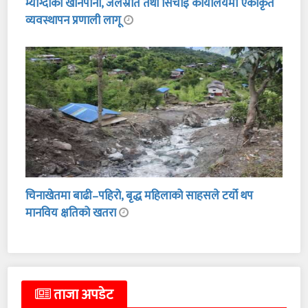
म्याग्दीको खानेपानी, जलस्रोत तथा सिचाइँ कार्यालयमा एकीकृत
व्यवस्थापन प्रणाली लागू
चिनाखेतमा बाढी–पहिरो, बृद्ध महिलाको साहसले टर्यो थप
मानविय क्षतिको खतरा
ताजा अपडेट