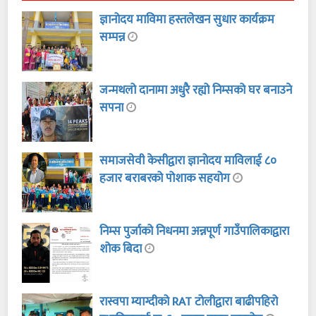
ज्ञानोदय माविमा हस्तलेखन सुधार कार्यक्रम
सम्पन्न
जन्मथलो दानामा अधुरै रह्यो निम्सको घर बनाउने
सपना
समाजसेवी केसीद्वारा ज्ञानोदय माविलाई ८०
हजार बराबरको पोशाक सहयोग
निम्स पुर्जाको निधनमा अन्नपूर्ण गाउँपालिकाद्वारा
शोक बिदा
रास्वपा म्याग्दीको RAT टोलीद्वारा बाढीपहिरो