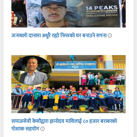
जन्मथलो दानामा अधुरै रह्यो निम्सको घर बनाउने सपना
समाजसेवी केसीद्वारा ज्ञानोदय माविलाई ८० हजार बराबरको
पोशाक सहयोग