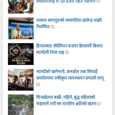
प्रभावितलाई रु. ६० हजार राहत सहयोग
रास्वपा बागलुङको सभापतिमा ढालेन्द्र माझी
निर्वाचित
हिमालबाट कीर्तिमान बनाएर हिमालमै बिलाए
म्याग्देली निम्स दाइ
म्याग्दीको खानेपानी, जलस्रोत तथा सिचाइँ
कार्यालयमा एकीकृत व्यवस्थापन प्रणाली लागू
चिनाखेतमा बाढी–पहिरो, बृद्ध महिलाको
साहसले टर्यो थप मानविय क्षतिको खतरा