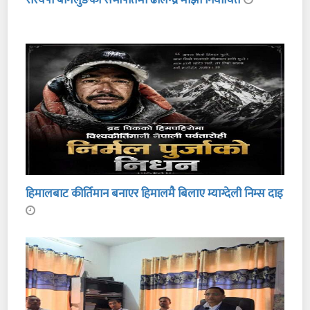
हिमालबाट कीर्तिमान बनाएर हिमालमै बिलाए म्याग्देली निम्स दाइ