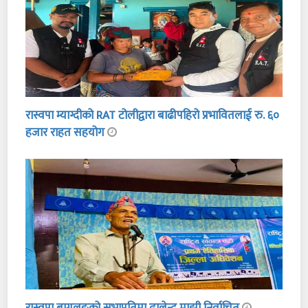
रास्वपा म्याग्दीको RAT टोलीद्वारा बाढीपहिरो प्रभावितलाई रु. ६०
हजार राहत सहयोग
रास्वपा बागलुङको सभापतिमा ढालेन्द्र माझी निर्वाचित