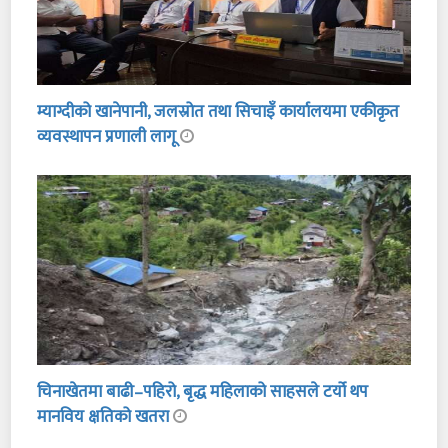
म्याग्दीको खानेपानी, जलस्रोत तथा सिचाइँ कार्यालयमा एकीकृत
व्यवस्थापन प्रणाली लागू
चिनाखेतमा बाढी–पहिरो, बृद्ध महिलाको साहसले टर्यो थप
मानविय क्षतिको खतरा