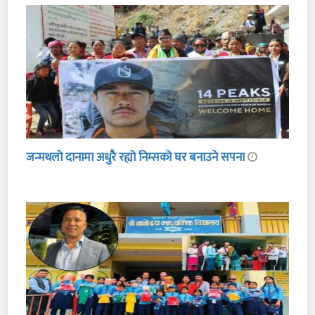
जन्मथलो दानामा अधुरै रह्यो निम्सको घर बनाउने सपना