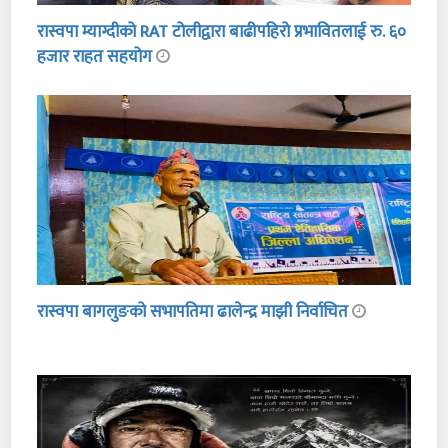
रास्वपा म्याग्दीको RAT टोलीद्वारा बाढीपहिरो प्रभावितलाई रु. ६०
हजार राहत सहयोग
रास्वपा बागलुङको सभापतिमा ढालेन्द्र माझी निर्वाचित