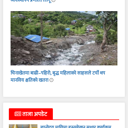
व्यवस्थापन प्रणाली लागू
चिनाखेतमा बाढी–पहिरो, बृद्ध महिलाको साहसले टर्यो थप
मानविय क्षतिको खतरा
ताजा अपडेट
ज्ञानोदय माविमा हस्तलेखन सुधार कार्यक्रम