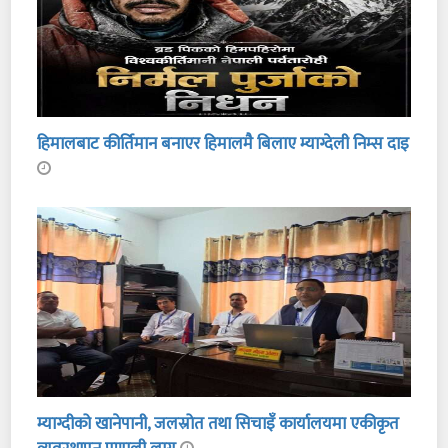
हिमालबाट कीर्तिमान बनाएर हिमालमै बिलाए म्याग्देली निम्स दाइ
म्याग्दीको खानेपानी, जलस्रोत तथा सिचाइँ कार्यालयमा एकीकृत