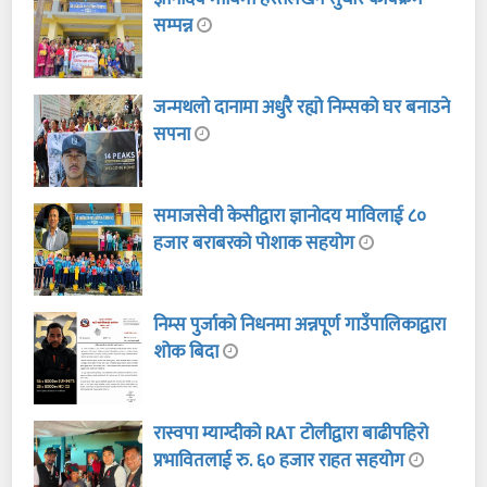
सम्पन्न
जन्मथलो दानामा अधुरै रह्यो निम्सको घर बनाउने
सपना
समाजसेवी केसीद्वारा ज्ञानोदय माविलाई ८०
हजार बराबरको पोशाक सहयोग
निम्स पुर्जाको निधनमा अन्नपूर्ण गाउँपालिकाद्वारा
शोक बिदा
रास्वपा म्याग्दीको RAT टोलीद्वारा बाढीपहिरो
प्रभावितलाई रु. ६० हजार राहत सहयोग