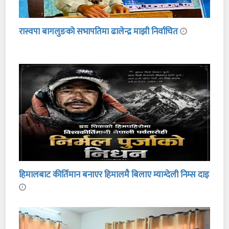
रास्वपा बागलुङको सभापतिमा ढालेन्द्र माझी निर्वाचित
हिमालबाट कीर्तिमान बनाएर हिमालमै बिलाए म्याग्देली निम्स दाइ