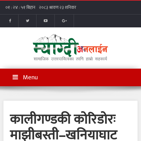
Menu
कालीगण्डकी कोरिडोरः
माझीबस्ती–खनियाघाट