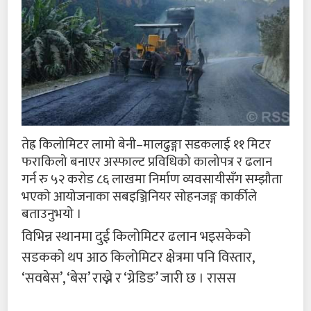
तेह्र किलोमिटर लामो बेनी–मालढुङ्गा सडकलाई ११ मिटर
फराकिलो बनाएर अस्फाल्ट प्रविधिको कालोपत्र र ढलान
गर्न रु ५२ करोड ८६ लाखमा निर्माण व्यवसायीसँग सम्झौता
भएको आयोजनाका सबइञ्जिनियर सोहनजङ्ग कार्कीले
बताउनुभयो ।
विभिन्न स्थानमा दुई किलोमिटर ढलान भइसकेको
सडकको थप आठ किलोमिटर क्षेत्रमा पनि विस्तार,
‘सवबेस’, ‘बेस’ राख्ने र ‘ग्रेडिङ’ जारी छ । रासस