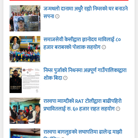
जन्मथलो दानामा अधुरै रह्यो निम्सको घर बनाउने
सपना
समाजसेवी केसीद्वारा ज्ञानोदय माविलाई ८०
हजार बराबरको पोशाक सहयोग
निम्स पुर्जाको निधनमा अन्नपूर्ण गाउँपालिकाद्वारा
शोक बिदा
रास्वपा म्याग्दीको RAT टोलीद्वारा बाढीपहिरो
प्रभावितलाई रु. ६० हजार राहत सहयोग
रास्वपा बागलुङको सभापतिमा ढालेन्द्र माझी