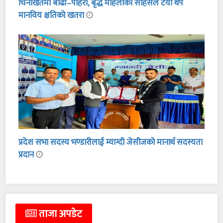
चिनाखेतमा बाढी–पहिरो, बृद्ध महिलाको साहसले टर्यो थप
मानविय क्षतिको खतरा
प्रदेश सभा सदस्य भण्डारीलाई म्याग्दी जेसीजको मानार्थ सदस्यता
प्रदान
ताजा अपडेट