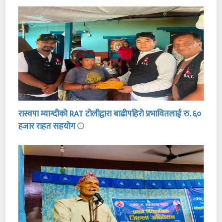
रास्वपा म्याग्दीको RAT टोलीद्वारा बाढीपहिरो प्रभावितलाई रु. ६०
हजार राहत सहयोग