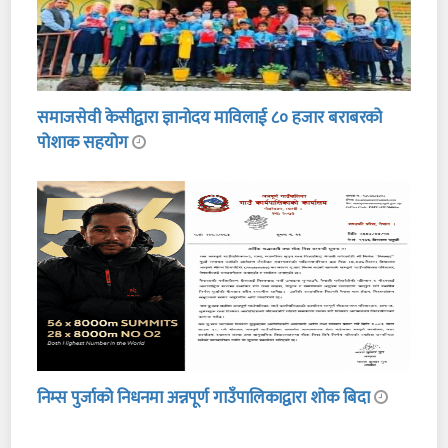
समाजसेवी केसीद्वारा ज्ञानोदय माविलाई ८० हजार बराबरको
पोशाक सहयोग
निम्स पुर्जाको निधनमा अन्नपूर्ण गाउँपालिकाद्वारा शोक बिदा