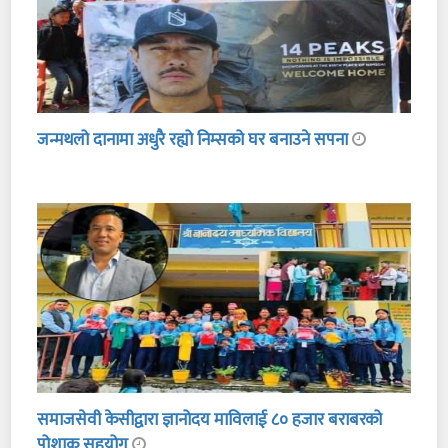
जन्मथलो दानामा अधुरै रह्यो निम्सको घर बनाउने सपना
समाजसेवी केसीद्वारा ज्ञानोदय माविलाई ८० हजार बराबरको
पोशाक सहयोग