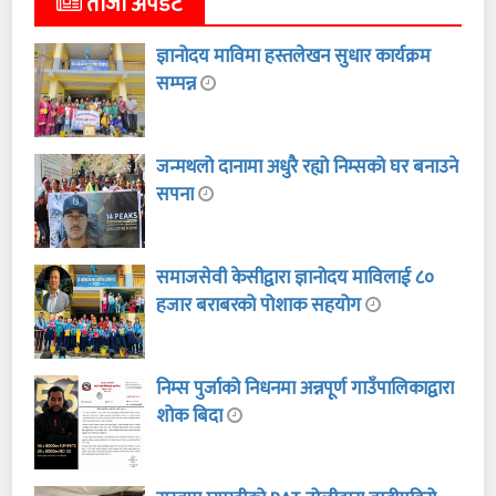
ताजा अपडेट
ज्ञानोदय माविमा हस्तलेखन सुधार कार्यक्रम
सम्पन्न
जन्मथलो दानामा अधुरै रह्यो निम्सको घर बनाउने
सपना
समाजसेवी केसीद्वारा ज्ञानोदय माविलाई ८०
हजार बराबरको पोशाक सहयोग
निम्स पुर्जाको निधनमा अन्नपूर्ण गाउँपालिकाद्वारा
शोक बिदा