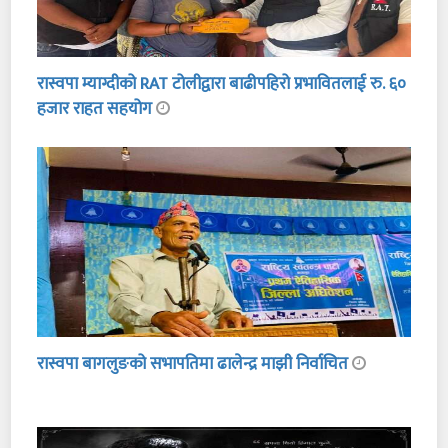
रास्वपा म्याग्दीको RAT टोलीद्वारा बाढीपहिरो प्रभावितलाई रु. ६०
हजार राहत सहयोग
रास्वपा बागलुङको सभापतिमा ढालेन्द्र माझी निर्वाचित