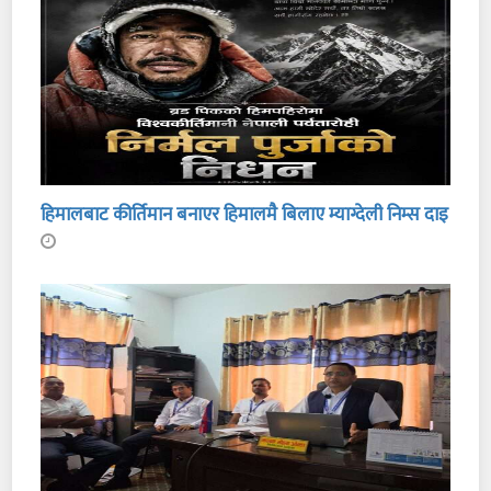
हिमालबाट कीर्तिमान बनाएर हिमालमै बिलाए म्याग्देली निम्स दाइ