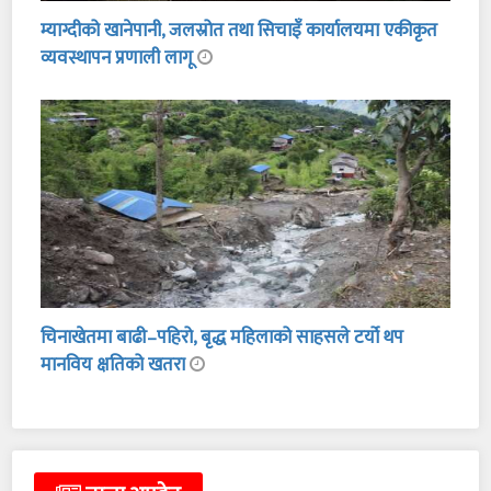
म्याग्दीको खानेपानी, जलस्रोत तथा सिचाइँ कार्यालयमा एकीकृत
व्यवस्थापन प्रणाली लागू
चिनाखेतमा बाढी–पहिरो, बृद्ध महिलाको साहसले टर्यो थप
मानविय क्षतिको खतरा