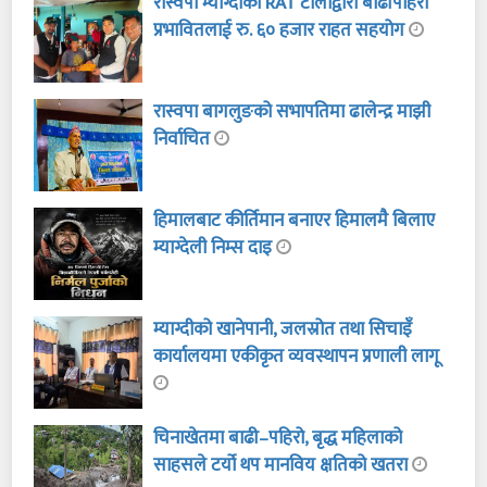
रास्वपा म्याग्दीको RAT टोलीद्वारा बाढीपहिरो
प्रभावितलाई रु. ६० हजार राहत सहयोग
रास्वपा बागलुङको सभापतिमा ढालेन्द्र माझी
निर्वाचित
हिमालबाट कीर्तिमान बनाएर हिमालमै बिलाए
म्याग्देली निम्स दाइ
म्याग्दीको खानेपानी, जलस्रोत तथा सिचाइँ
कार्यालयमा एकीकृत व्यवस्थापन प्रणाली लागू
चिनाखेतमा बाढी–पहिरो, बृद्ध महिलाको
साहसले टर्यो थप मानविय क्षतिको खतरा