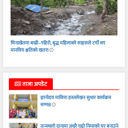
चिनाखेतमा बाढी–पहिरो, बृद्ध महिलाको साहसले टर्यो थप
मानविय क्षतिको खतरा
ताजा अपडेट
ज्ञानोदय माविमा हस्तलेखन सुधार कार्यक्रम
सम्पन्न
जन्मथलो दानामा अधुरै रह्यो निम्सको घर बनाउने