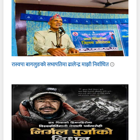
रास्वपा बागलुङको सभापतिमा ढालेन्द्र माझी निर्वाचित