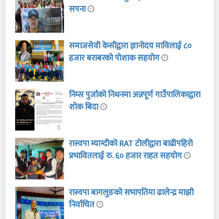
सपना
समाजसेवी केसीद्वारा ज्ञानोदय माविलाई ८०
हजार बराबरको पोशाक सहयोग
निम्स पुर्जाको निधनमा अन्नपूर्ण गाउँपालिकाद्वारा
शोक बिदा
रास्वपा म्याग्दीको RAT टोलीद्वारा बाढीपहिरो
प्रभावितलाई रु. ६० हजार राहत सहयोग
रास्वपा बागलुङको सभापतिमा ढालेन्द्र माझी
निर्वाचित