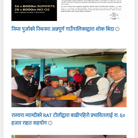
निम्स पुर्जाको निधनमा अन्नपूर्ण गाउँपालिकाद्वारा शोक बिदा
रास्वपा म्याग्दीको RAT टोलीद्वारा बाढीपहिरो प्रभावितलाई रु. ६०
हजार राहत सहयोग