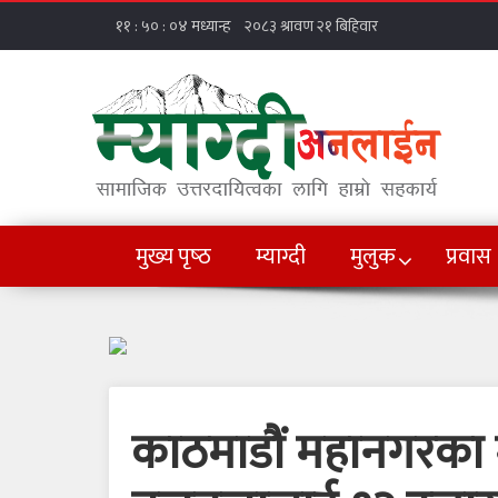
मुख्य पृष्‍ठ
म्याग्दी
मुलुक
प्रवास
काठमाडौं महानगरका म