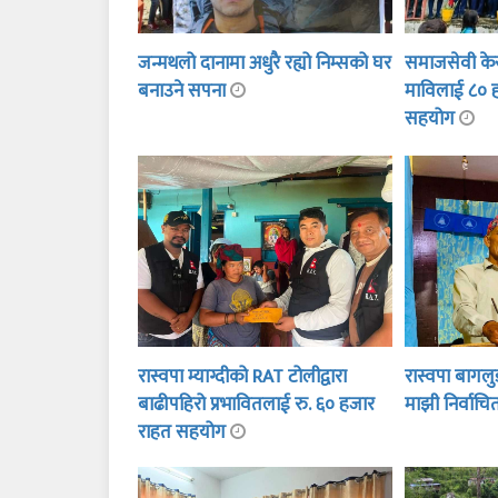
जन्मथलो दानामा अधुरै रह्यो निम्सको घर
समाजसेवी केसी
बनाउने सपना
माविलाई ८० 
सहयोग
रास्वपा म्याग्दीको RAT टोलीद्वारा
रास्वपा बागलु
बाढीपहिरो प्रभावितलाई रु. ६० हजार
माझी निर्वाच
राहत सहयोग