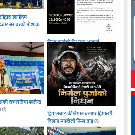
द्वारा ज्ञानोदय
हजार बराबरको पोशाक
निम्स पुर्जाको निधनमा अन्नपूर्ण
गाउँपालिकाद्वारा शोक बिदा
ङको सभापतिमा ढालेन्द्र
ित
हिमालबाट कीर्तिमान बनाएर हिमालमै
बिलाए म्याग्देली निम्स दाइ