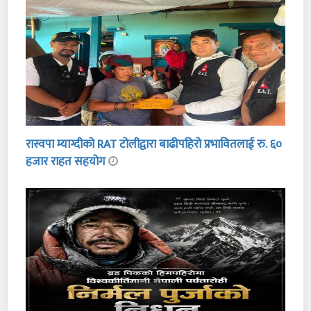
रास्वपा म्याग्दीको RAT टोलीद्वारा बाढीपहिरो प्रभावितलाई रु. ६०
हजार राहत सहयोग