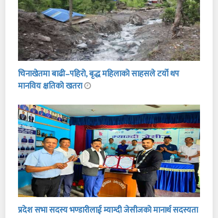
चिनाखेतमा बाढी–पहिरो, बृद्ध महिलाको साहसले टर्यो थप
मानविय क्षतिको खतरा
प्रदेश सभा सदस्य भण्डारीलाई म्याग्दी जेसीजको मानार्थ सदस्यता