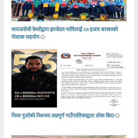
समाजसेवी केसीद्वारा ज्ञानोदय माविलाई ८० हजार बराबरको
पोशाक सहयोग
निम्स पुर्जाको निधनमा अन्नपूर्ण गाउँपालिकाद्वारा शोक बिदा