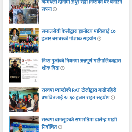
जन्मथलो दानामा अधुरै रह्यो निम्सको घर बनाउने
सपना
समाजसेवी केसीद्वारा ज्ञानोदय माविलाई ८०
हजार बराबरको पोशाक सहयोग
निम्स पुर्जाको निधनमा अन्नपूर्ण गाउँपालिकाद्वारा
शोक बिदा
रास्वपा म्याग्दीको RAT टोलीद्वारा बाढीपहिरो
प्रभावितलाई रु. ६० हजार राहत सहयोग
रास्वपा बागलुङको सभापतिमा ढालेन्द्र माझी
निर्वाचित