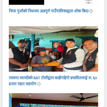
निम्स पुर्जाको निधनमा अन्नपूर्ण गाउँपालिकाद्वारा शोक बिदा
रास्वपा म्याग्दीको RAT टोलीद्वारा बाढीपहिरो प्रभावितलाई रु. ६०
हजार राहत सहयोग