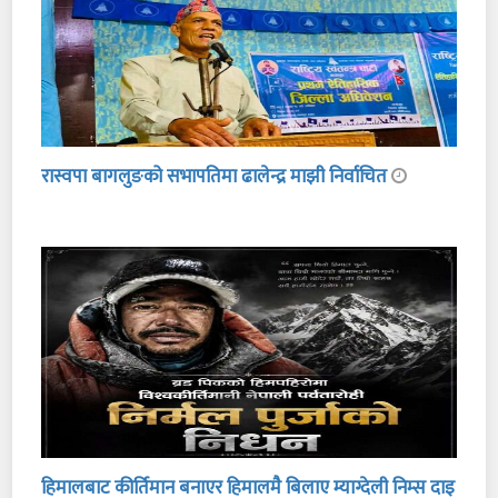
रास्वपा बागलुङको सभापतिमा ढालेन्द्र माझी निर्वाचित
हिमालबाट कीर्तिमान बनाएर हिमालमै बिलाए म्याग्देली निम्स दाइ