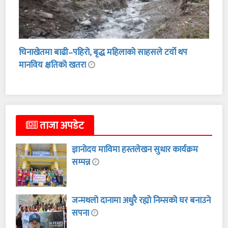
चिनाखेतमा बाढी–पहिरो, बृद्ध महिलाको साहसले टर्यो थप
मानविय क्षतिको खतरा
ताजा अपडेट
ज्ञानोदय माविमा हस्तलेखन सुधार कार्यक्रम
सम्पन्न
जन्मथलो दानामा अधुरै रह्यो निम्सको घर बनाउने
सपना