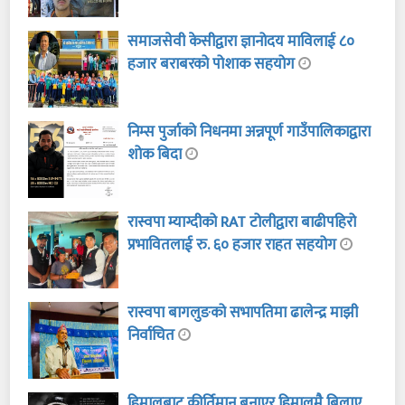
समाजसेवी केसीद्वारा ज्ञानोदय माविलाई ८०
हजार बराबरको पोशाक सहयोग
निम्स पुर्जाको निधनमा अन्नपूर्ण गाउँपालिकाद्वारा
शोक बिदा
रास्वपा म्याग्दीको RAT टोलीद्वारा बाढीपहिरो
प्रभावितलाई रु. ६० हजार राहत सहयोग
रास्वपा बागलुङको सभापतिमा ढालेन्द्र माझी
निर्वाचित
हिमालबाट कीर्तिमान बनाएर हिमालमै बिलाए