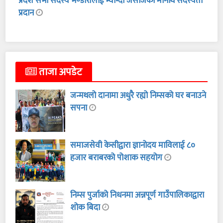
प्रदेश सभा सदस्य भण्डारीलाई म्याग्दी जेसीजको मानार्थ सदस्यता
प्रदान
ताजा अपडेट
जन्मथलो दानामा अधुरै रह्यो निम्सको घर बनाउने
सपना
समाजसेवी केसीद्वारा ज्ञानोदय माविलाई ८०
हजार बराबरको पोशाक सहयोग
निम्स पुर्जाको निधनमा अन्नपूर्ण गाउँपालिकाद्वारा
शोक बिदा