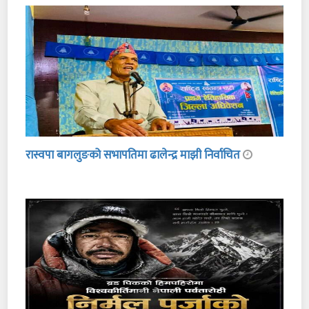
रास्वपा बागलुङको सभापतिमा ढालेन्द्र माझी निर्वाचित