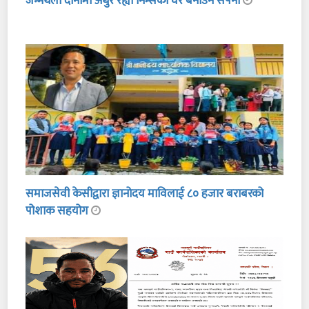
जन्मथलो दानामा अधुरै रह्यो निम्सको घर बनाउने सपना
समाजसेवी केसीद्वारा ज्ञानोदय माविलाई ८० हजार बराबरको
पोशाक सहयोग