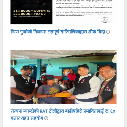
निम्स पुर्जाको निधनमा अन्नपूर्ण गाउँपालिकाद्वारा शोक बिदा
रास्वपा म्याग्दीको RAT टोलीद्वारा बाढीपहिरो प्रभावितलाई रु. ६०
हजार राहत सहयोग