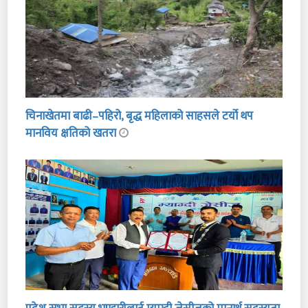
चिनाखेतमा बाढी–पहिरो, बृद्ध महिलाको साहसले टर्यो थप
मानविय क्षतिको खतरा