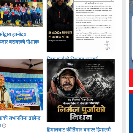
द्वारा ज्ञानोदय
हजार बराबरको पोशाक
निम्स पुर्जाको निधनमा अन्नपूर्ण
गाउँपालिकाद्वारा शोक बिदा
ङको सभापतिमा ढालेन्द्र
ित
हिमालबाट कीर्तिमान बनाएर हिमालमै