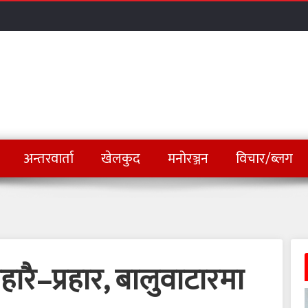
अन्तरवार्ता
खेलकुद
मनोरञ्जन
विचार/ब्लग
हारै–प्रहार, बालुवाटारमा