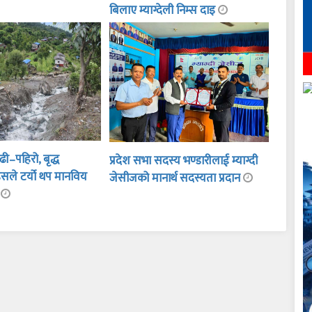
बिलाए म्याग्देली निम्स दाइ
ी–पहिरो, बृद्ध
प्रदेश सभा सदस्य भण्डारीलाई म्याग्दी
सले टर्यो थप मानविय
जेसीजको मानार्थ सदस्यता प्रदान
ा