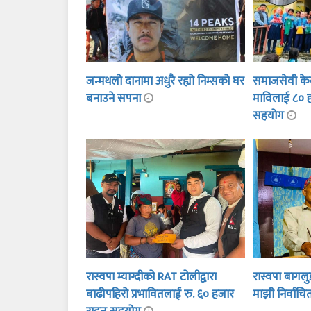
जन्मथलो दानामा अधुरै रह्यो निम्सको घर
समाजसेवी केसी
बनाउने सपना
माविलाई ८० 
सहयोग
रास्वपा म्याग्दीको RAT टोलीद्वारा
रास्वपा बागलु
बाढीपहिरो प्रभावितलाई रु. ६० हजार
माझी निर्वाच