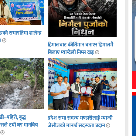
ङको सभापतिमा ढालेन्द्र
ित
हिमालबाट कीर्तिमान बनाएर हिमालमै
बिलाए म्याग्देली निम्स दाइ
ी–पहिरो, बृद्ध
प्रदेश सभा सदस्य भण्डारीलाई म्याग्दी
सले टर्यो थप मानविय
जेसीजको मानार्थ सदस्यता प्रदान
ा