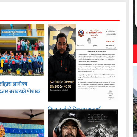
द्वारा ज्ञानोदय
हजार बराबरको पोशाक
निम्स पुर्जाको निधनमा अन्नपूर्ण
गाउँपालिकाद्वारा शोक बिदा