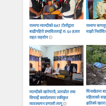
रास्वपा म्याग्दीको RAT टोलीद्वारा
रास्वपा बागलु
बाढीपहिरो प्रभावितलाई रु. ६० हजार
माझी निर्वाच
राहत सहयोग
चिनाखेतमा बाढ
म्याग्दीको खानेपानी, जलस्रोत तथा
महिलाको साह
सिचाइँ कार्यालयमा एकीकृत
क्षतिको खतर
व्यवस्थापन प्रणाली लागू