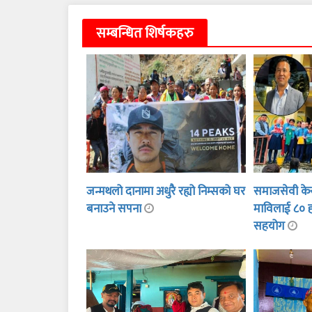
सम्बन्धित शिर्षकहरु
जन्मथलो दानामा अधुरै रह्यो निम्सको घर
समाजसेवी केसी
बनाउने सपना
माविलाई ८० 
सहयोग