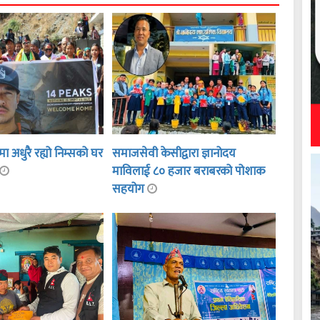
ा अधुरै रह्यो निम्सको घर
समाजसेवी केसीद्वारा ज्ञानोदय
माविलाई ८० हजार बराबरको पोशाक
सहयोग