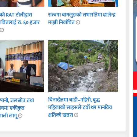
दीको RAT टोलीद्वारा
रास्वपा बागलुङको सभापतिमा ढालेन्द्र
रभावितलाई रु. ६० हजार
माझी निर्वाचित
चिनाखेतमा बाढी–पहिरो, बृद्ध
नेपानी, जलस्रोत तथा
महिलाको साहसले टर्यो थप मानविय
ालयमा एकीकृत
क्षतिको खतरा
रणाली लागू