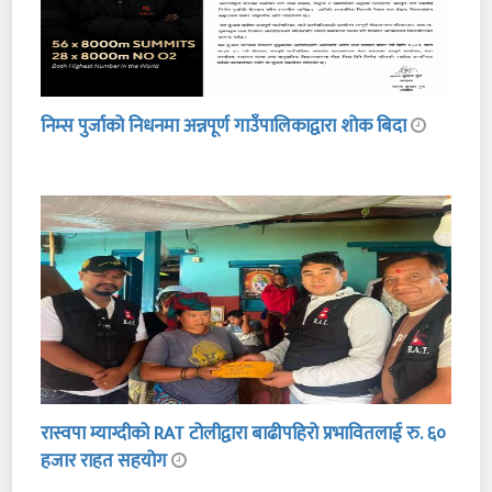
निम्स पुर्जाको निधनमा अन्नपूर्ण गाउँपालिकाद्वारा शोक बिदा
रास्वपा म्याग्दीको RAT टोलीद्वारा बाढीपहिरो प्रभावितलाई रु. ६०
हजार राहत सहयोग