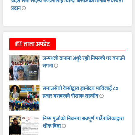
प्रदेश सभा सदस्य भण्डारीलाई म्याग्दी जेसीजको मानार्थ सदस्यता
प्रदान
ताजा अपडेट
जन्मथलो दानामा अधुरै रह्यो निम्सको घर बनाउने
सपना
समाजसेवी केसीद्वारा ज्ञानोदय माविलाई ८०
हजार बराबरको पोशाक सहयोग
निम्स पुर्जाको निधनमा अन्नपूर्ण गाउँपालिकाद्वारा
शोक बिदा