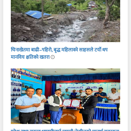
चिनाखेतमा बाढी–पहिरो, बृद्ध महिलाको साहसले टर्यो थप
मानविय क्षतिको खतरा