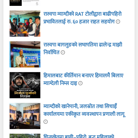
रास्वपा म्याग्दीको RAT टोलीद्वारा बाढीपहिरो
प्रभावितलाई रु. ६० हजार राहत सहयोग
रास्वपा बागलुङको सभापतिमा ढालेन्द्र माझी
निर्वाचित
हिमालबाट कीर्तिमान बनाएर हिमालमै बिलाए
म्याग्देली निम्स दाइ
म्याग्दीको खानेपानी, जलस्रोत तथा सिचाइँ
कार्यालयमा एकीकृत व्यवस्थापन प्रणाली लागू
चिनाखेतमा बाढी–पहिरो, बृद्ध महिलाको