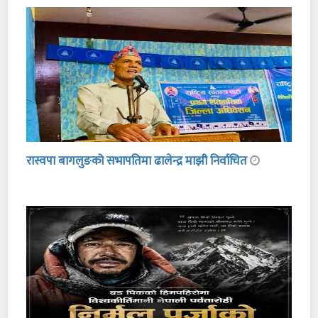
रास्वपा बागलुङको सभापतिमा ढालेन्द्र माझी निर्वाचित