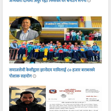
जन्मथलो दानामा अधुरै रह्यो निम्सको घर बनाउने सपना
समाजसेवी केसीद्वारा ज्ञानोदय माविलाई ८० हजार बराबरको
पोशाक सहयोग