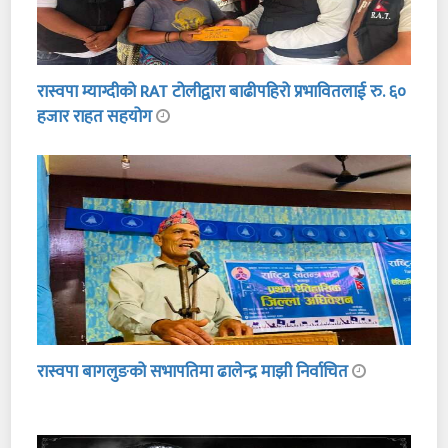
रास्वपा म्याग्दीको RAT टोलीद्वारा बाढीपहिरो प्रभावितलाई रु. ६०
हजार राहत सहयोग
रास्वपा बागलुङको सभापतिमा ढालेन्द्र माझी निर्वाचित