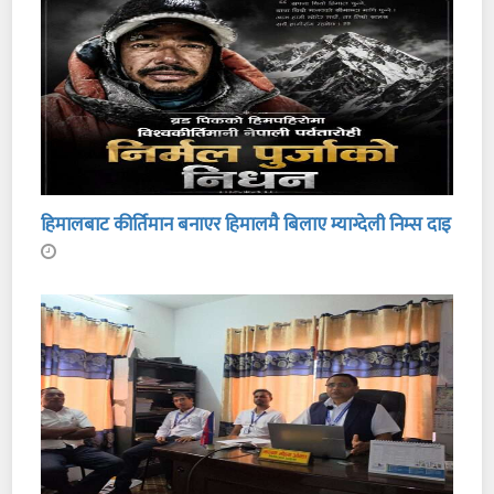
हिमालबाट कीर्तिमान बनाएर हिमालमै बिलाए म्याग्देली निम्स दाइ