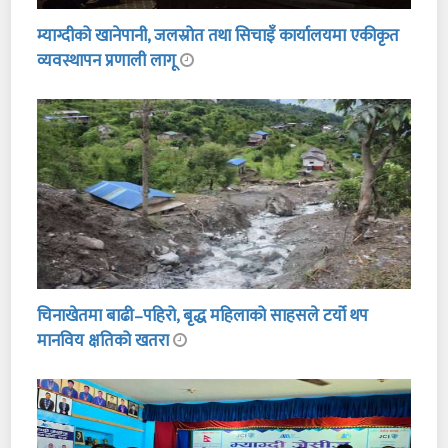
म्याग्दीको खानेपानी, जलस्रोत तथा सिचाइँ कार्यालयमा एकीकृत
व्यवस्थापन प्रणाली लागू
चिनाखेतमा बाढी–पहिरो, बृद्ध महिलाको साहसले टर्यो थप
मानविय क्षतिको खतरा