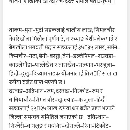
योजना शाखाका खरिदार चन्द्रदत्त शर्माले बताउनुभयो ।
ताकम–मुना–मुदी सडकलाई चालीस लाख, सिमलचौर
नेवारेखोला मिठौला पूर्णगाउँ, नारच्याङ बेशी–लेकगाउँ र
बेगखोला भगवती मैदान सडकलाई ३५३५ लाख, अर्मन–
किमचौर–नेटा, बेनी–बरञ्जा, बेनी–डल्लेपिपल–राउवडा–
काउलेगौडा–पात्लेखेत र ताराखेत–सल्यान–भरजुला–
हिदी–दुखु–दिच्याम सडक योजनालाई तिसतिस लाख
रुपैया बजेट प्राप्त भएको छ ।
दरवाङ–अदिभारा–रुम, दरवाङ–निस्कोट–रुम र
बाबियाचौर–सिमलचौर–खुम्ल्याह–भरजुला–हिदी
सडकलाई २५२५ लाख रुपैया थप बजेट प्राप्त भएको
जिल्ला समन्वय समितिले जनाएको छ । देविस्थान–
सिस्नेरी–बागलुङ र महभिर–दोसल्ले–रिमा–टिकोट–