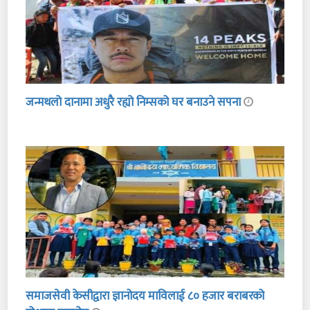
जन्मथलो दानामा अधुरै रह्यो निम्सको घर बनाउने सपना
समाजसेवी केसीद्वारा ज्ञानोदय माविलाई ८० हजार बराबरको