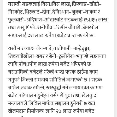
घराम्दी सडकलाई बिसबिस लाख, छिस्वाङ–खोप्टी–
निस्कोट, भिरकाटे–दोवा, देविस्थान–जुक्जा–ताकम र
फुलबारी–अदिभारा–ओखरबोट सडकलाई १५१५ लाख
तथा राखु पिप्ले–रानीपौवा–रिसीनचौतारी–बेगखोला
सडकलाई दश लाख रुपैया बजेट प्राप्त भएको छ ।
यस्तै नारच्याङ–लेकगाउँ, तातोपानी–मान्द्रेढुङ्गा,
शिवरात्रीखोला–बगर र बेनी–ठूलोगैरा–भकुण्डे सडकका
लागि पाँचपाँच लाख रुपैया बजेट थपिएको छ ।
यसअघिको बजेटले गरेको भन्दा फरक ठाउँमा काम
गर्नुपर्ने जिल्ला समन्वय समितिले जनाएको छ । सडक
ग्राभेल, ट्याक खोल्ने, स्तरवृद्धी गर्ने लगायतका काममा
बजेट परिचालन हुनेछ् ।यसैगरी युवा तथा खेलकुद
मन्त्रालयले जिविस मार्फत सञ्चालन हुनेगरी ७ वटा
खेलमैदान निर्माणका लागि २७ लाख रुपैया बजेट