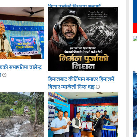
निम्स पुर्जाको निधनमा अन्नपूर्ण
गाउँपालिकाद्वारा शोक बिदा
ङको सभापतिमा ढालेन्द्र
ित
हिमालबाट कीर्तिमान बनाएर हिमालमै
बिलाए म्याग्देली निम्स दाइ