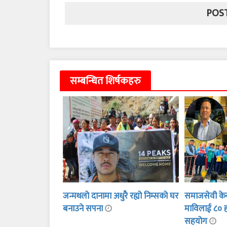
सम्बन्धित शिर्षकहरु
जन्मथलो दानामा अधुरै रह्यो निम्सको घर
समाजसेवी केसी
बनाउने सपना
माविलाई ८० 
सहयोग