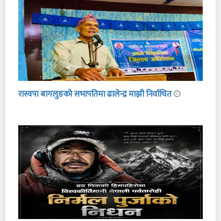
रास्वपा बागलुङको सभापतिमा ढालेन्द्र माझी निर्वाचित