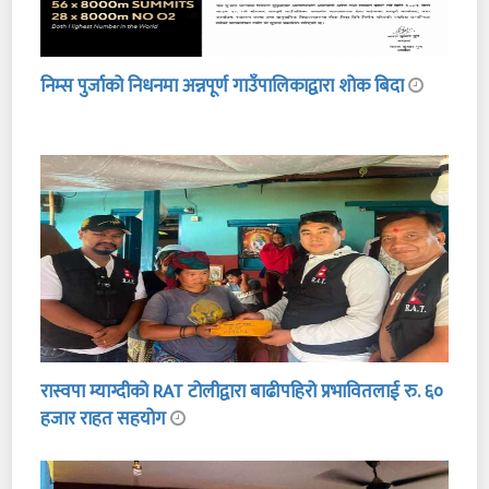
निम्स पुर्जाको निधनमा अन्नपूर्ण गाउँपालिकाद्वारा शोक बिदा
रास्वपा म्याग्दीको RAT टोलीद्वारा बाढीपहिरो प्रभावितलाई रु. ६०
हजार राहत सहयोग