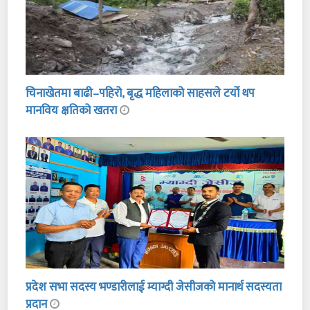
चिनाखेतमा बाढी–पहिरो, बृद्ध महिलाको साहसले टर्यो थप
मानविय क्षतिको खतरा
प्रदेश सभा सदस्य भण्डारीलाई म्याग्दी जेसीजको मानार्थ सदस्यता
प्रदान