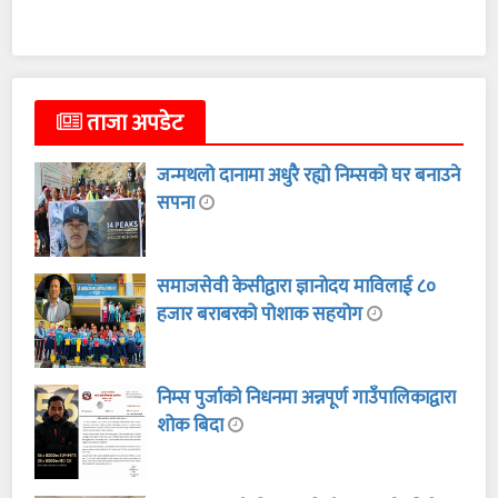
ताजा अपडेट
जन्मथलो दानामा अधुरै रह्यो निम्सको घर बनाउने
सपना
समाजसेवी केसीद्वारा ज्ञानोदय माविलाई ८०
हजार बराबरको पोशाक सहयोग
निम्स पुर्जाको निधनमा अन्नपूर्ण गाउँपालिकाद्वारा
शोक बिदा