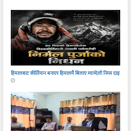
हिमालबाट कीर्तिमान बनाएर हिमालमै बिलाए म्याग्देली निम्स दाइ