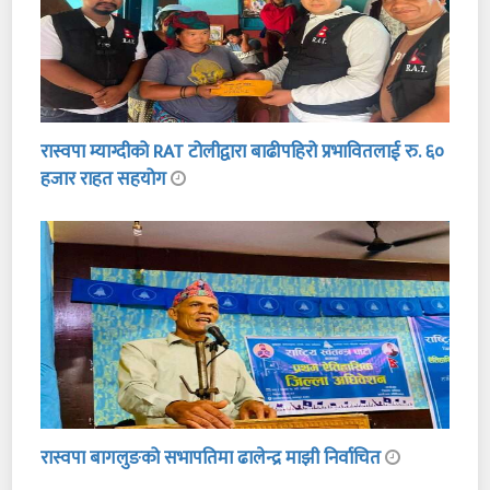
रास्वपा म्याग्दीको RAT टोलीद्वारा बाढीपहिरो प्रभावितलाई रु. ६०
हजार राहत सहयोग
रास्वपा बागलुङको सभापतिमा ढालेन्द्र माझी निर्वाचित