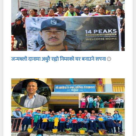
जन्मथलो दानामा अधुरै रह्यो निम्सको घर बनाउने सपना