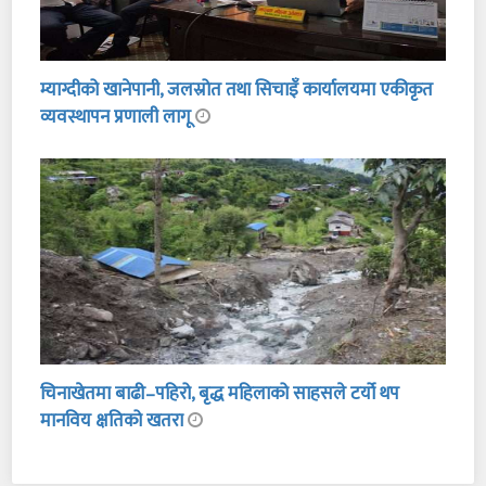
म्याग्दीको खानेपानी, जलस्रोत तथा सिचाइँ कार्यालयमा एकीकृत
व्यवस्थापन प्रणाली लागू
चिनाखेतमा बाढी–पहिरो, बृद्ध महिलाको साहसले टर्यो थप
मानविय क्षतिको खतरा