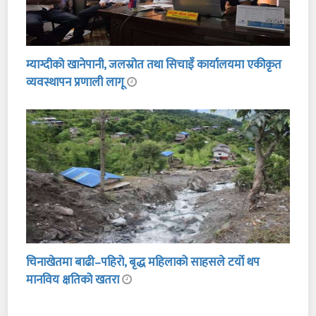
म्याग्दीको खानेपानी, जलस्रोत तथा सिचाइँ कार्यालयमा एकीकृत
व्यवस्थापन प्रणाली लागू
चिनाखेतमा बाढी–पहिरो, बृद्ध महिलाको साहसले टर्यो थप
मानविय क्षतिको खतरा