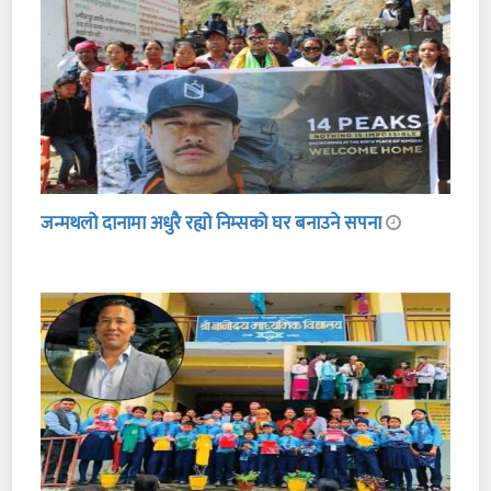
जन्मथलो दानामा अधुरै रह्यो निम्सको घर बनाउने सपना