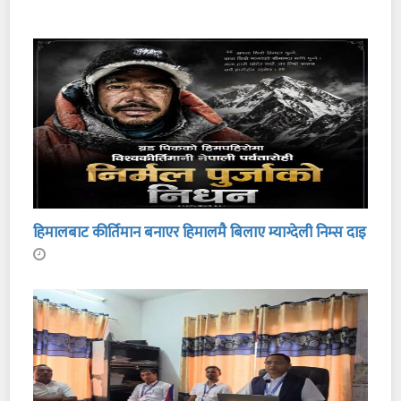
हिमालबाट कीर्तिमान बनाएर हिमालमै बिलाए म्याग्देली निम्स दाइ