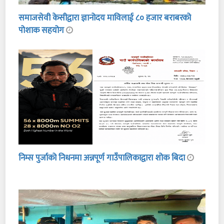
समाजसेवी केसीद्वारा ज्ञानोदय माविलाई ८० हजार बराबरको
पोशाक सहयोग
निम्स पुर्जाको निधनमा अन्नपूर्ण गाउँपालिकाद्वारा शोक बिदा