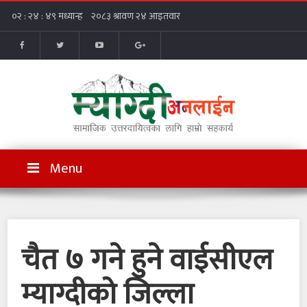
Menu
चैत ७ गने हुने वाईसीएल
म्याग्दीको जिल्ला