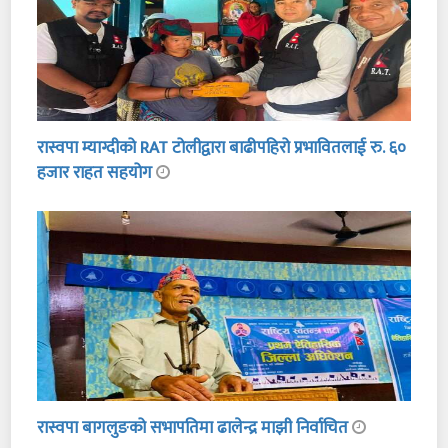
रास्वपा म्याग्दीको RAT टोलीद्वारा बाढीपहिरो प्रभावितलाई रु. ६०
हजार राहत सहयोग
रास्वपा बागलुङको सभापतिमा ढालेन्द्र माझी निर्वाचित