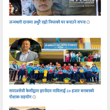
जन्मथलो दानामा अधुरै रह्यो निम्सको घर बनाउने सपना
समाजसेवी केसीद्वारा ज्ञानोदय माविलाई ८० हजार बराबरको
पोशाक सहयोग