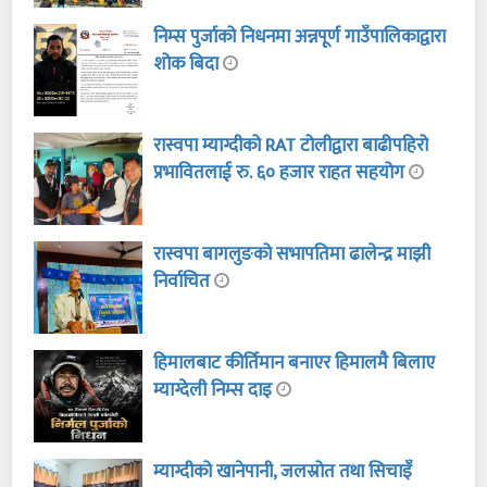
निम्स पुर्जाको निधनमा अन्नपूर्ण गाउँपालिकाद्वारा
शोक बिदा
रास्वपा म्याग्दीको RAT टोलीद्वारा बाढीपहिरो
प्रभावितलाई रु. ६० हजार राहत सहयोग
रास्वपा बागलुङको सभापतिमा ढालेन्द्र माझी
निर्वाचित
हिमालबाट कीर्तिमान बनाएर हिमालमै बिलाए
म्याग्देली निम्स दाइ
म्याग्दीको खानेपानी, जलस्रोत तथा सिचाइँ