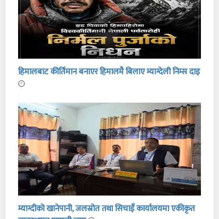
हिमालबाट कीर्तिमान बनाएर हिमालमै बिलाए म्याग्देली निम्स दाइ
म्याग्दीको खानेपानी, जलस्रोत तथा सिचाइँ कार्यालयमा एकीकृत