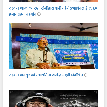
रास्वपा म्याग्दीको RAT टोलीद्वारा बाढीपहिरो प्रभावितलाई रु. ६०
हजार राहत सहयोग
रास्वपा बागलुङको सभापतिमा ढालेन्द्र माझी निर्वाचित