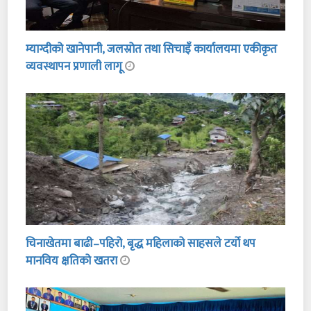
म्याग्दीको खानेपानी, जलस्रोत तथा सिचाइँ कार्यालयमा एकीकृत
व्यवस्थापन प्रणाली लागू
चिनाखेतमा बाढी–पहिरो, बृद्ध महिलाको साहसले टर्यो थप
मानविय क्षतिको खतरा