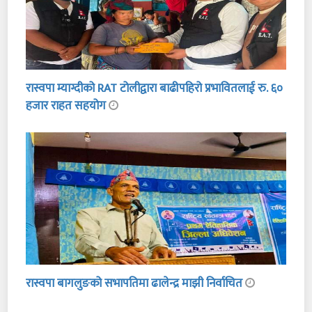
रास्वपा म्याग्दीको RAT टोलीद्वारा बाढीपहिरो प्रभावितलाई रु. ६०
हजार राहत सहयोग
रास्वपा बागलुङको सभापतिमा ढालेन्द्र माझी निर्वाचित