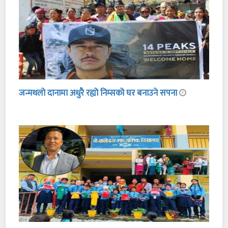
जन्मथलो दानामा अधुरै रह्यो निम्सको घर बनाउने सपना