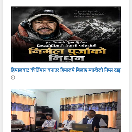
हिमालबाट कीर्तिमान बनाएर हिमालमै बिलाए म्याग्देली निम्स दाइ