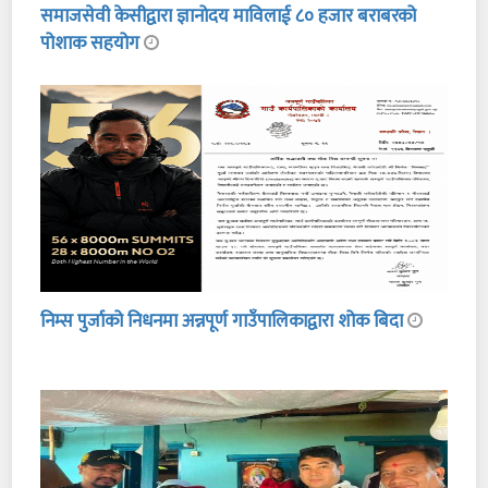
समाजसेवी केसीद्वारा ज्ञानोदय माविलाई ८० हजार बराबरको
पोशाक सहयोग
निम्स पुर्जाको निधनमा अन्नपूर्ण गाउँपालिकाद्वारा शोक बिदा