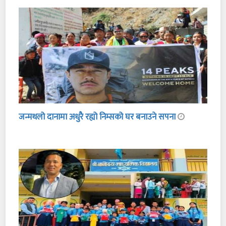
जन्मथलो दानामा अधुरै रह्यो निम्सको घर बनाउने सपना