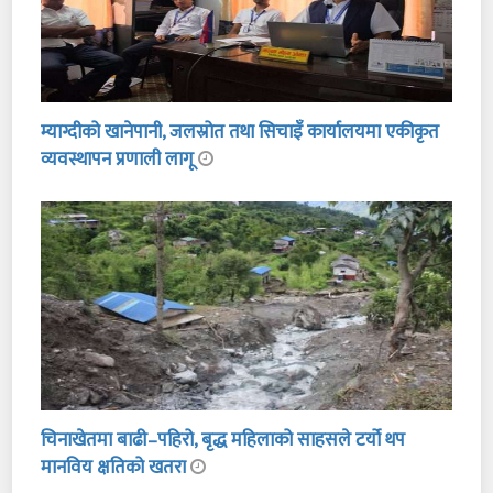
म्याग्दीको खानेपानी, जलस्रोत तथा सिचाइँ कार्यालयमा एकीकृत
व्यवस्थापन प्रणाली लागू
चिनाखेतमा बाढी–पहिरो, बृद्ध महिलाको साहसले टर्यो थप
मानविय क्षतिको खतरा