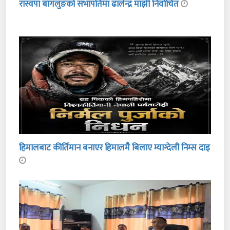
रास्वपा बागलुङको सभापतिमा ढालेन्द्र माझी निर्वाचित
हिमालबाट कीर्तिमान बनाएर हिमालमै बिलाए म्याग्देली निम्स दाइ