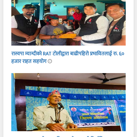
रास्वपा म्याग्दीको RAT टोलीद्वारा बाढीपहिरो प्रभावितलाई रु. ६०
हजार राहत सहयोग