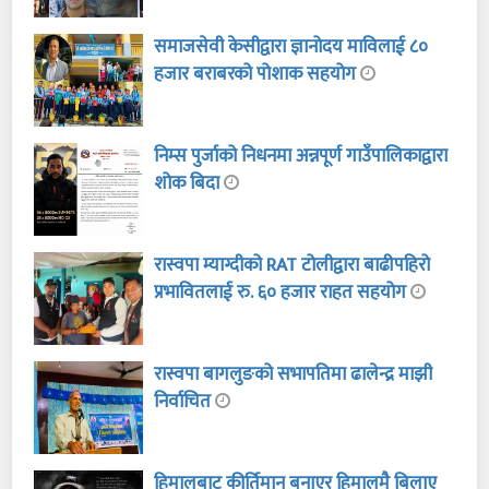
समाजसेवी केसीद्वारा ज्ञानोदय माविलाई ८०
हजार बराबरको पोशाक सहयोग
निम्स पुर्जाको निधनमा अन्नपूर्ण गाउँपालिकाद्वारा
शोक बिदा
रास्वपा म्याग्दीको RAT टोलीद्वारा बाढीपहिरो
प्रभावितलाई रु. ६० हजार राहत सहयोग
रास्वपा बागलुङको सभापतिमा ढालेन्द्र माझी
निर्वाचित
हिमालबाट कीर्तिमान बनाएर हिमालमै बिलाए