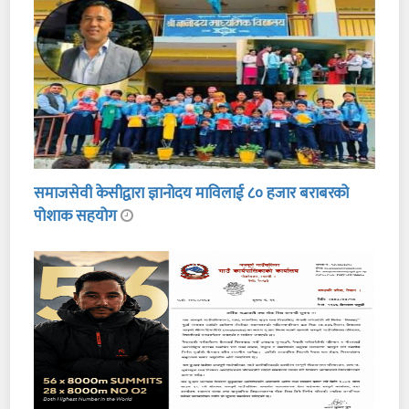
समाजसेवी केसीद्वारा ज्ञानोदय माविलाई ८० हजार बराबरको
पोशाक सहयोग