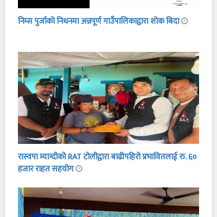
निम्स पुर्जाको निधनमा अन्नपूर्ण गाउँपालिकाद्वारा शोक बिदा
रास्वपा म्याग्दीको RAT टोलीद्वारा बाढीपहिरो प्रभावितलाई रु. ६०
हजार राहत सहयोग