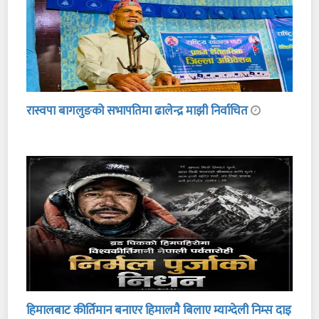
रास्वपा बागलुङको सभापतिमा ढालेन्द्र माझी निर्वाचित
हिमालबाट कीर्तिमान बनाएर हिमालमै बिलाए म्याग्देली निम्स दाइ