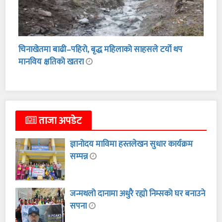
चिनाखेतमा बाढी–पहिरो, बृद्ध महिलाको साहसले टर्यो थप
मानविय क्षतिको खतरा
ताजा अपडेट
ज्ञानोदय माविमा हस्तलेखन सुधार कार्यक्रम
सम्पन्न
जन्मथलो दानामा अधुरै रह्यो निम्सको घर बनाउने
सपना