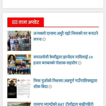
ताजा अपडेट
जन्मथलो दानामा अधुरै रह्यो निम्सको घर बनाउने
सपना
समाजसेवी केसीद्वारा ज्ञानोदय माविलाई ८०
हजार बराबरको पोशाक सहयोग
निम्स पुर्जाको निधनमा अन्नपूर्ण गाउँपालिकाद्वारा
शोक बिदा
रास्वपा म्याग्दीको RAT टोलीद्वारा बाढीपहिरो