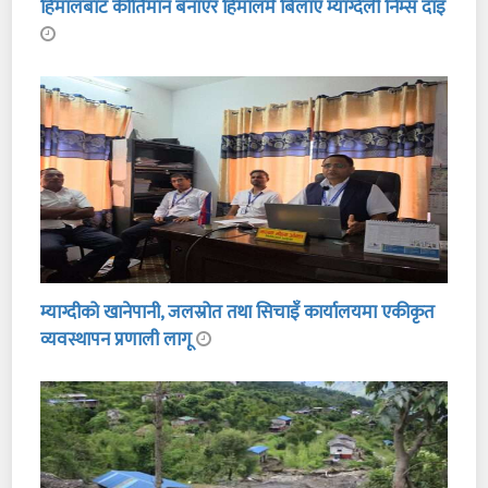
हिमालबाट कीर्तिमान बनाएर हिमालमै बिलाए म्याग्देली निम्स दाइ
म्याग्दीको खानेपानी, जलस्रोत तथा सिचाइँ कार्यालयमा एकीकृत
व्यवस्थापन प्रणाली लागू