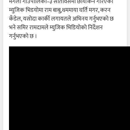
मंगला गाउँपालिका–३ सातविसेमा छायांकन गरिएको
म्युजिक भिडयोमा राम बाबु,थममाया घर्ति मगर, करन
कँडेल, यसोदा कार्की लगायतले अभिनय गर्नुभएको छ
भने समिर रामदामले म्युजिक भिडियोको निर्देशन
गर्नुभएको छ ।