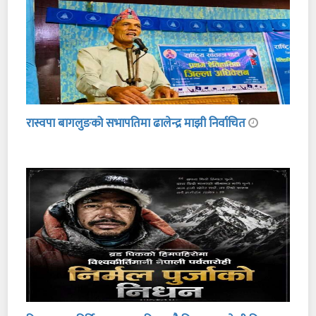
रास्वपा बागलुङको सभापतिमा ढालेन्द्र माझी निर्वाचित