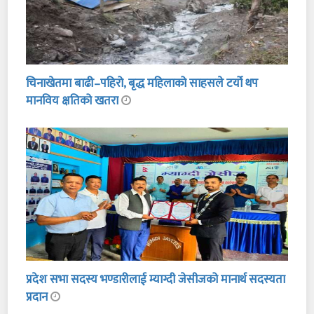
चिनाखेतमा बाढी–पहिरो, बृद्ध महिलाको साहसले टर्यो थप
मानविय क्षतिको खतरा
प्रदेश सभा सदस्य भण्डारीलाई म्याग्दी जेसीजको मानार्थ सदस्यता
प्रदान