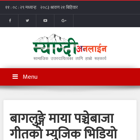
Menu
बागलुङ्गे माया पञ्चेबाजा
गीतको म्युजिक भिडियो