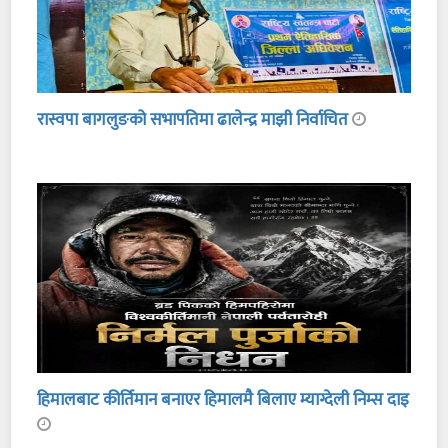
रास्वपा बागलुङको सभापतिमा ढालेन्द्र माझी निर्वाचित
हिमालबाट कीर्तिमान बनाएर हिमालमै बिलाए म्याग्देली निम्स दाइ