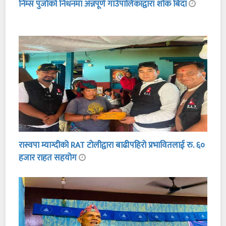
निम्स पुर्जाको निधनमा अन्नपूर्ण गाउँपालिकाद्वारा शोक बिदा
रास्वपा म्याग्दीको RAT टोलीद्वारा बाढीपहिरो प्रभावितलाई रु. ६०
हजार राहत सहयोग