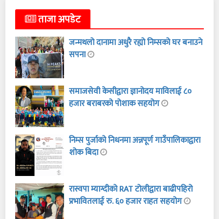
ताजा अपडेट
जन्मथलो दानामा अधुरै रह्यो निम्सको घर बनाउने
सपना
समाजसेवी केसीद्वारा ज्ञानोदय माविलाई ८०
हजार बराबरको पोशाक सहयोग
निम्स पुर्जाको निधनमा अन्नपूर्ण गाउँपालिकाद्वारा
शोक बिदा
रास्वपा म्याग्दीको RAT टोलीद्वारा बाढीपहिरो
प्रभावितलाई रु. ६० हजार राहत सहयोग