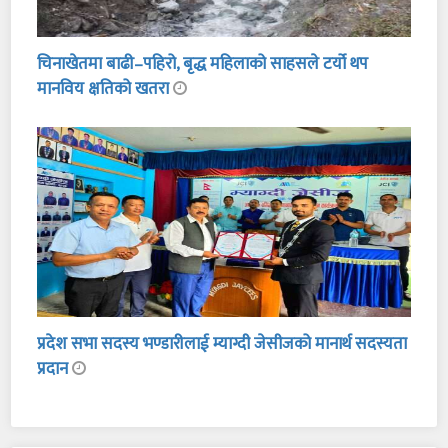
चिनाखेतमा बाढी–पहिरो, बृद्ध महिलाको साहसले टर्यो थप
मानविय क्षतिको खतरा
प्रदेश सभा सदस्य भण्डारीलाई म्याग्दी जेसीजको मानार्थ सदस्यता
प्रदान