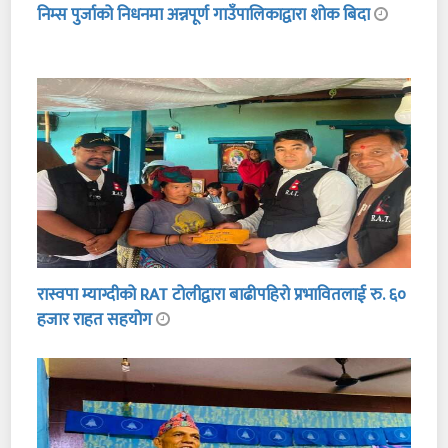
निम्स पुर्जाको निधनमा अन्नपूर्ण गाउँपालिकाद्वारा शोक बिदा
रास्वपा म्याग्दीको RAT टोलीद्वारा बाढीपहिरो प्रभावितलाई रु. ६०
हजार राहत सहयोग