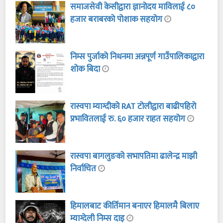
समाजसेवी केसीद्वारा ज्ञानोदय माविलाई ८०
हजार बराबरको पोशाक सहयोग
निम्स पुर्जाको निधनमा अन्नपूर्ण गाउँपालिकाद्वारा
शोक बिदा
रास्वपा म्याग्दीको RAT टोलीद्वारा बाढीपहिरो
प्रभावितलाई रु. ६० हजार राहत सहयोग
रास्वपा बागलुङको सभापतिमा ढालेन्द्र माझी
निर्वाचित
हिमालबाट कीर्तिमान बनाएर हिमालमै बिलाए
म्याग्देली निम्स दाइ