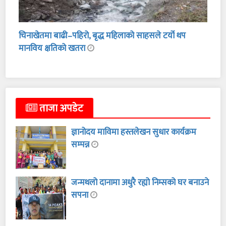
चिनाखेतमा बाढी–पहिरो, बृद्ध महिलाको साहसले टर्यो थप
मानविय क्षतिको खतरा
ताजा अपडेट
ज्ञानोदय माविमा हस्तलेखन सुधार कार्यक्रम
सम्पन्न
जन्मथलो दानामा अधुरै रह्यो निम्सको घर बनाउने
सपना