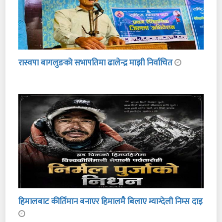
रास्वपा बागलुङको सभापतिमा ढालेन्द्र माझी निर्वाचित
हिमालबाट कीर्तिमान बनाएर हिमालमै बिलाए म्याग्देली निम्स दाइ