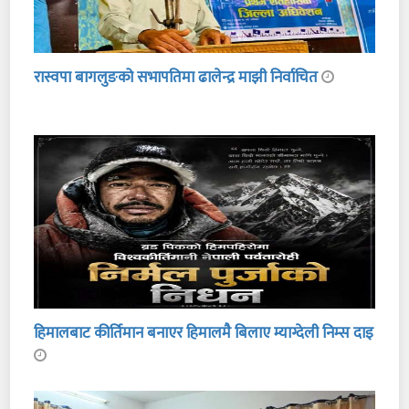
रास्वपा बागलुङको सभापतिमा ढालेन्द्र माझी निर्वाचित
हिमालबाट कीर्तिमान बनाएर हिमालमै बिलाए म्याग्देली निम्स दाइ