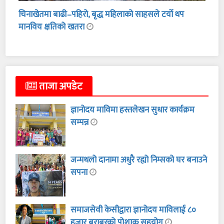
चिनाखेतमा बाढी–पहिरो, बृद्ध महिलाको साहसले टर्यो थप
मानविय क्षतिको खतरा
ताजा अपडेट
ज्ञानोदय माविमा हस्तलेखन सुधार कार्यक्रम
सम्पन्न
जन्मथलो दानामा अधुरै रह्यो निम्सको घर बनाउने
सपना
समाजसेवी केसीद्वारा ज्ञानोदय माविलाई ८०
हजार बराबरको पोशाक सहयोग