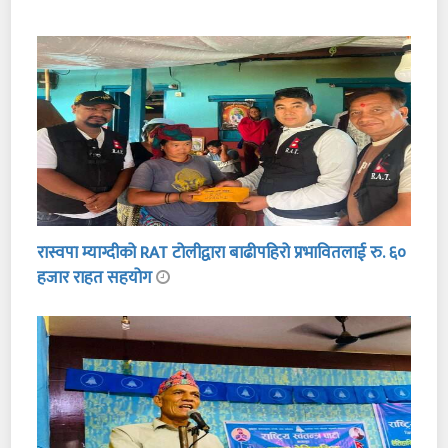
रास्वपा म्याग्दीको RAT टोलीद्वारा बाढीपहिरो प्रभावितलाई रु. ६०
हजार राहत सहयोग